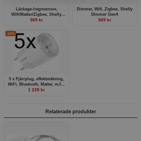
Läckage-/regnsensor,
Dimmer, Wifi, Zigbee, Shelly
Wifi/Matter/Zigbee, Shelly
Dimmer Gen4
Flood Gen4
369 kr
569 kr
-15%
5 x Fjärrplug, effektmätning,
WiFi, Bluetooth, Matter, mJS,
Shelly Plus G3 Plug S
1 229 kr
Relaterade produkter