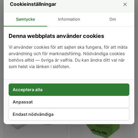
×
Cookieinställningar
Övervakning av stora områden såsom källare
Bevakning under köksskåp
Samtycke
Information
Om
Läckagedetektering i tvättstugor
Användning i svåråtkomliga utrymmen
Denna webbplats använder cookies
Specifikationer
Vi använder cookies för att sajten ska fungera, för att mäta
Totallängd: Upp till 150 meter med flera kablar
användning och för marknadsföring. Nödvändiga cookies
Individuell kabellängd: 2 meter
behövs alltid — övriga är valfria. Du kan ändra ditt val när
Funktionalitet: Hela kabelns längd fungerar som sensor
som helst via länken i sidfoten.
Kompatibilitet: Shelly Flood Gen4
Kunder som köpt denna produkt har också köpt
Acceptera alla
Anpassat
Endast nödvändiga