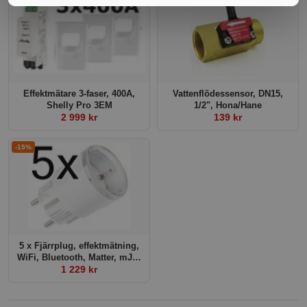
Effektmätare 3-faser, 400A,
Vattenflödessensor, DN15,
Shelly Pro 3EM
1/2", Hona/Hane
2 999 kr
139 kr
-15%
5 x Fjärrplug, effektmätning,
WiFi, Bluetooth, Matter, mJS,
Shelly Plus G3 Plug S
1 229 kr