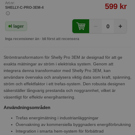
Art.nr:
599 kr
SHELLY-C-PRO-3EM-4
−
+
0
I lager
Inga recensioner än · bli först att recensera
Strömtransformatorn för Shelly Pro 3EM är designad för att ge
exakta mätningar av ström i elektriska system. Genom att
integrera denna transformator med Shelly Pro 3EM, kan
användare övervaka och analysera viktig data som kraft, spänning,
ström och effektfaktor i ett trefas-system. Den robusta designen
säkerställer långvarig prestanda och noggrannhet, vilket är
väsentligt för effektiv energihantering.
Användningsområden
Trefas energimätning i industrianläggningar
Övervakning av kommersiella byggnaders energiförbrukning
Integration i smarta hem-system för förbättrad