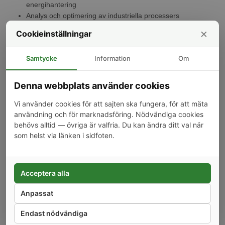
energihantering
Analys och optimering av industriella processers
energianvändning
×
Cookieinställningar
Underhåll och prognoser för elektriska nätverk
Specifikation
Samtycke
Information
Om
Strömkapacitet: Upp till 400A
Ledare: max ø35mm
Denna webbplats använder cookies
Kompatibilitet: Avsedd för användning med Shelly Pro 3EM
Vi använder cookies för att sajten ska fungera, för att mäta
400A
användning och för marknadsföring. Nödvändiga cookies
Funktioner: Mätningsfunktioner inkluderar kraft, spänning,
behövs alltid — övriga är valfria. Du kan ändra ditt val när
ström och effektfaktor
som helst via länken i sidfoten.
Design: Robusta material för långvarig hållbarhet och
noggrannhet
Installationsmöjligheter: Kan integreras i befintliga elektriska
system för förbättrad övervakning och kontroll
Acceptera alla
Anpassat
Kunder som köpt denna produkt har också köpt
Endast nödvändiga
-14%