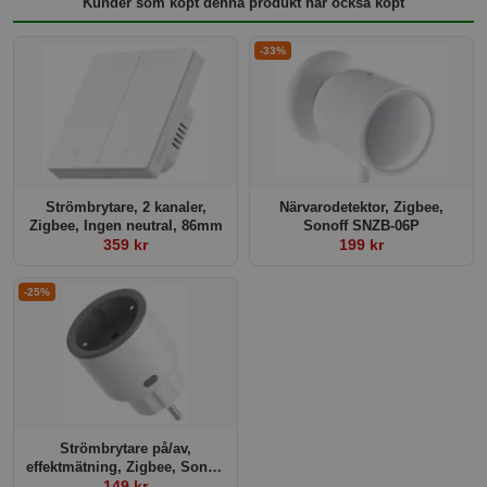
Kunder som köpt denna produkt har också köpt
-33%
Strömbrytare, 2 kanaler,
Närvarodetektor, Zigbee,
Zigbee, Ingen neutral, 86mm
Sonoff SNZB-06P
359 kr
199 kr
-25%
Strömbrytare på/av,
effektmätning, Zigbee, Sonoff
149 kr
S60ZB