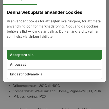
fasledning
Fungerar med Sonoff och andra Zigbee 3.0-kompatibla nav
Denna webbplats använder cookies
Röststyrning via Amazon Alexa, Google Assistant och Apple
Siri
Vi använder cookies för att sajten ska fungera, för att mäta
användning och för marknadsföring. Nödvändiga cookies
Specifikationer
behövs alltid — övriga är valfria. Du kan ändra ditt val när
som helst via länken i sidfoten.
Modell: ZBM5-1C-86W
Kanaler: 1 st lampor/laster
Protokoll: Zigbee 3.0
Maximal belastning: 2300W resistiv last, 400W led
Acceptera alla
Driftsström: 100V-240V AC
Minsta last: 0W med nolla, 3W utan nolla
Anpassat
Storlek: 86 x 86 x 40 mm
Endast nödvändiga
Färg: Vit
Material: PC+CRS
Drifttemperatur: -20°C till 40°C
Kompatibilitet: eWeLink app, Homey, Zigbee2MQTT, ZHA
IP-klassificering: IP20