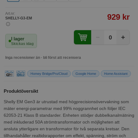
Art.nr:
929 kr
SHELLY-G3-EM
−
+
0
I lager
Skickas idag
Inga recensioner än · bli först att recensera
Homey Bridge/Pro/Cloud
Google Home
Home Assistant
Produktöversikt
Shelly EM Gen3 är utrustad med högprecisionsövervakning som
mäter energi-parametrar med 99% noggrannhet och följer IEC
62053-21 Klass B standarder. Enheten stödjer dubbelkanalmätning
med inkluderad 50A strömtransformator och möjligheten att
ansluta ytterligare en transformator för två separata kretsar. Den
tillhandahåller realtidsrapporter om effekt, spänning, ström och