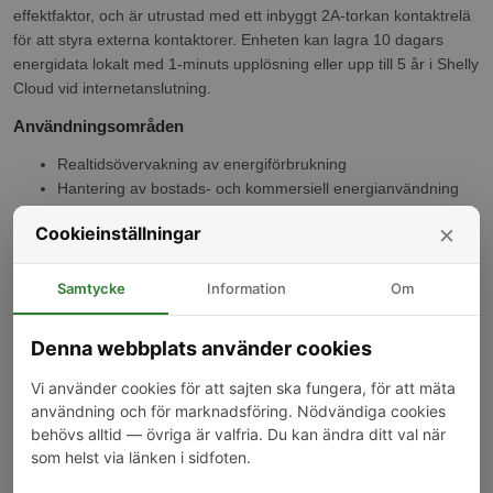
effektfaktor, och är utrustad med ett inbyggt 2A-torkan kontaktrelä
för att styra externa kontaktorer. Enheten kan lagra 10 dagars
energidata lokalt med 1-minuts upplösning eller upp till 5 år i Shelly
Cloud vid internetanslutning.
Användningsområden
Realtidsövervakning av energiförbrukning
Hantering av bostads- och kommersiell energianvändning
Integration med smarta hem-system
×
Cookieinställningar
Styrning av externa kontaktorer genom inbyggda reläer
Specifikationer
Samtycke
Information
Om
Högprecision övervakning med 99% noggrannhet
Dubbelkanal med stöd för upp till två strömtransformatorer
Denna webbplats använder cookies
Realtidsdatainsamling av effekt, spänning, ström och
effektfaktor
Vi använder cookies för att sajten ska fungera, för att mäta
Inbyggd 2A-torkan kontaktrelä för styrning av större laster
användning och för marknadsföring. Nödvändiga cookies
behövs alltid — övriga är valfria. Du kan ändra ditt val när
Lokalt datalagring av energiförbrukning i 1-minuts intervaller
som helst via länken i sidfoten.
Avancerad anslutning via 2.4 GHz WiFi och Bluetooth
Fullständig lokal drift utan internetanslutning