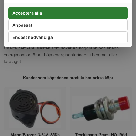
Bred kompatibilitet med över 200 smarta hem-plattformar
Kompakt design för enkelt installations
Acceptera alla
Säker kommunikation genom stöd för MQTT, HTTP och
WebSocket med TLS-kryptering
Anpassat
Inbyggd realtidsklocka för tidshållning utan SNTP
Endast nödvändiga
Shelly EM Gen3 är den perfekta lösningen för elektrikern eller
smarta hem-entusiasten som söker en noggrann och snabb
energimonitor för att höja energihanteringen i hemmet eller
företaget.
Kunder som köpt denna produkt har också köpt
Alarm/Buzzer, 3-24V, 85Db
Tryckknapp, 7mm, NO, Röd