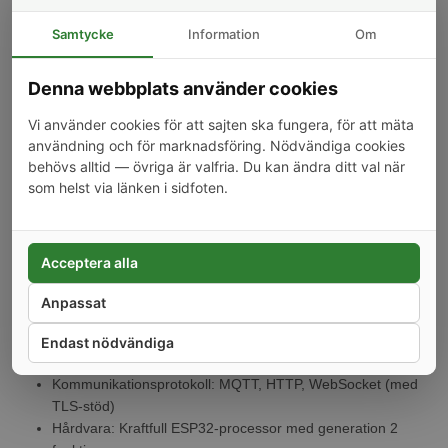
möjlighet till integration med över 200 partnersystem.
Samtycke
Information
Om
Användningsområden
Styra och dimma RGB, RGBW, RGBWW eller vita LED-lister
Denna webbplats använder cookies
Övervaka energiförbrukning per kanal
Användas lokalt eller integreras med andra smarta system
Vi använder cookies för att sajten ska fungera, för att mäta
Skriptfunktioner för avancerad anpassning
användning och för marknadsföring. Nödvändiga cookies
För användning i hemautomationssystem
behövs alltid — övriga är valfria. Du kan ändra ditt val när
som helst via länken i sidfoten.
Specifikationer
Strömförsörjning: Kräver standard 12 eller 24V LED-driver
Effektkapacitet:
Acceptera alla
12V: 60W per kanal (max 192W total belastning)
24V: 120W per kanal (max 384W total belastning)
Anpassat
Nätverksanslutning: LAN, WiFi 2.4 GHz, Bluetooth
Lokalt och molnbaserat stöd: Kan aktiveras för data lagring
Endast nödvändiga
och funktionalitet
Kommunikationsprotokoll: MQTT, HTTP, WebSocket (med
TLS-stöd)
Hårdvara: Kraftfull ESP32-processor med generation 2