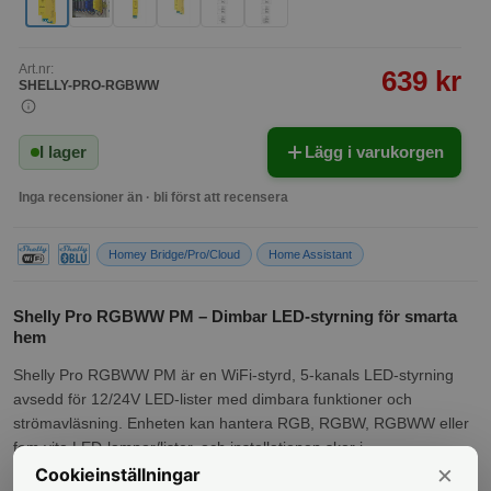
Art.nr:
639 kr
SHELLY-PRO-RGBWW
I lager
Lägg i varukorgen
Inga recensioner än · bli först att recensera
Homey Bridge/Pro/Cloud
Home Assistant
Shelly Pro RGBWW PM – Dimbar LED-styrning för smarta
hem
Shelly Pro RGBWW PM är en WiFi-styrd, 5-kanals LED-styrning
avsedd för 12/24V LED-lister med dimbara funktioner och
strömavläsning. Enheten kan hantera RGB, RGBW, RGBWW eller
fem vita LED-lampor/lister, och installationen sker i
×
fördelningspanelen. Den övervakar energiförbrukning och erbjuder
Cookieinställningar