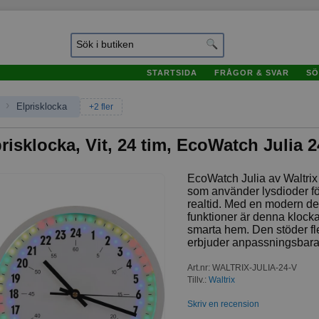
STARTSIDA
FRÅGOR & SVAR
SÖ
›
Elprisklocka
+2 fler
risklocka, Vit, 24 tim, EcoWatch Julia 
EcoWatch Julia av Waltrix
som använder lysdioder för
realtid. Med en modern de
funktioner är denna klocka et
smarta hem. Den stöder fl
erbjuder anpassningsbara
Art.nr
:
WALTRIX-JULIA-24-V
Tillv.:
Waltrix
Skriv en recension