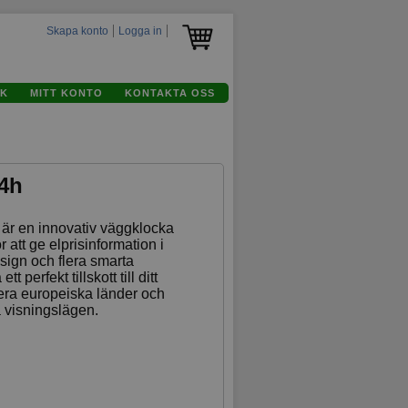
Skapa konto
Logga in
K
MITT KONTO
KONTAKTA OSS
24h
 är en innovativ väggklocka
 att ge elprisinformation i
sign och flera smarta
t perfekt tillskott till ditt
era europeiska länder och
 visningslägen.