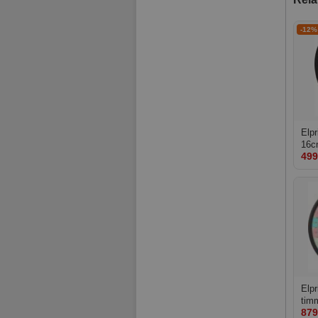
-12%
Elpr
16c
499
Elpr
tim
879
24h