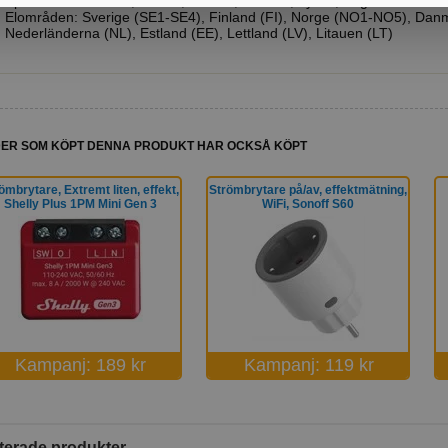
Språkstöd: Svenska, Finska, Norska, Danska, Tyska, Engelska
Elområden: Sverige (SE1-SE4), Finland (FI), Norge (NO1-NO5), Dan
Nederländerna (NL), Estland (EE), Lettland (LV), Litauen (LT)
ER SOM KÖPT DENNA PRODUKT HAR OCKSÅ KÖPT
ömbrytare, Extremt liten, effekt,
Strömbrytare på/av, effektmätning,
Shelly Plus 1PM Mini Gen 3
WiFi, Sonoff S60
Kampanj: 189 kr
Kampanj: 119 kr
terade produkter