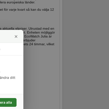
flera europeiska länder.
t för varje kvart så kan du välja 12
a aktuella elpriser. Utrustad med en
ch funktionalitet. Enheten möjliggör
×
energianvändning. EcoWatch Julia är
ändringar, och erbjuder
isar alla dygnets 24 timmar, vilket
m
r
ändra ditt
era alla
der