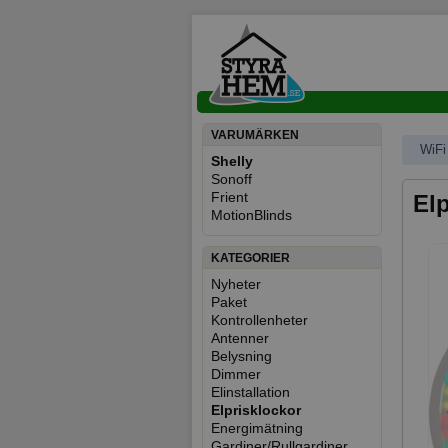
VARUMÄRKEN
WiFi
Shelly
Sonoff
Frient
Elp
MotionBlinds
KATEGORIER
Nyheter
Paket
Kontrollenheter
Antenner
Belysning
Dimmer
Elinstallation
Elprisklockor
Energimätning
Gardiner/Rullgardiner