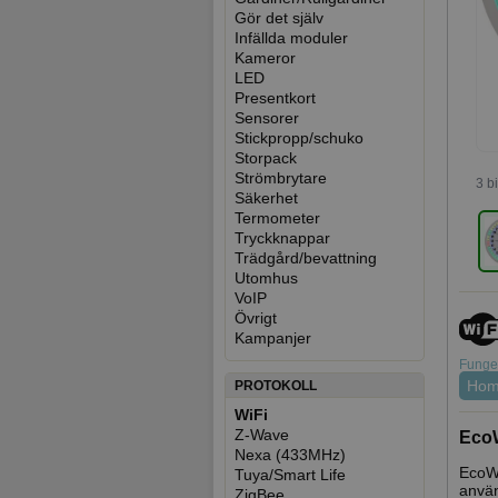
Gör det själv
Infällda moduler
Kameror
LED
Presentkort
Sensorer
Stickpropp/schuko
Storpack
Strömbrytare
3 b
Säkerhet
Termometer
Tryckknappar
Trädgård/bevattning
Utomhus
VoIP
Övrigt
Kampanjer
Funger
Home
PROTOKOLL
WiFi
Z-Wave
EcoW
Nexa (433MHz)
EcoWa
Tuya/Smart Life
använ
ZigBee