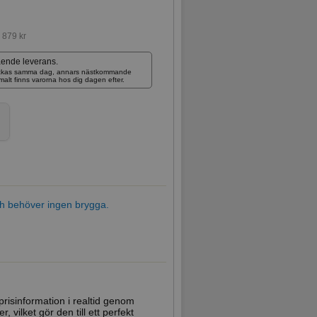
:
879 kr
ående leverans.
skickas samma dag, annars nästkommande
rmalt finns varorna hos dig dagen efter.
och behöver ingen brygga.
prisinformation i realtid genom
vilket gör den till ett perfekt