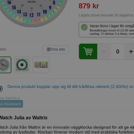
879 kr
Lägsta priset senaste 30 dagarna
Varan finns i lager för omg
Beställningar innan kl 13.00 
vardag. Vi skickar 1:a klass, no
ilder
Visa alla
−
+
0
Denna produkt kopplar upp sig till ditt trådlösa nätverk (2,4GHz) 
ar med bl.a:
 Assistant
atch Julia av Waltrix
tch Julia från Waltrix är en innovativ väggklocka designad för att ge el
dning av lysdioder. Klockan förenar modern stil med praktiska funktioner, 