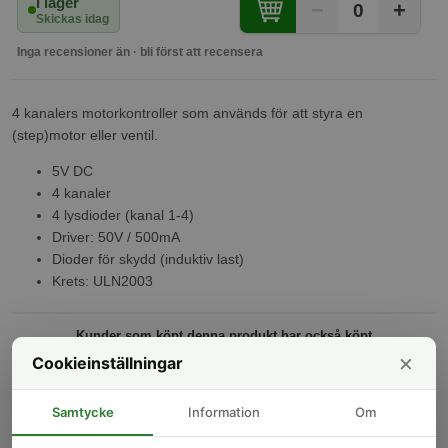
I lager
−
+
0
Skickas idag
Inga recensioner än · bli först att recensera
4 kanalers motorkontroller som används för att styra en
(step)motor eller ventil.
5V DC
4 kanaler
4 lysdioder (kanal 1-4)
Driver: 50V / 500mA
Dioder för skydd (induktiv last)
Krets: ULN2003
Kunder som köpt denna produkt har också köpt
×
Cookieinställningar
-17%
-17%
Samtycke
Information
Om