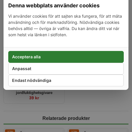
Denna webbplats använder cookies
Vi använder cookies för att sajten ska fungera, för att mäta
användning och för marknadsföring. Nödvändiga cookies
Ventil för vattenstyrning (5V) -
Ventil för vattenstyrning (12V)
Pulsstyrd
- Normalt stängd
behövs alltid — övriga är valfria. Du kan ändra ditt val när
249 kr
249 kr
som helst via länken i sidfoten.
-34%
Acceptera alla
Anpassat
Endast nödvändiga
Läckage- eller
jordfuktighetsgivare
39 kr
Relaterade produkter
-17%
-17%