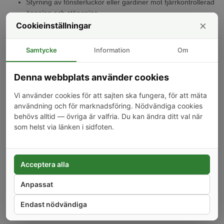
Styrning av fönsterluckor eller gardiner mot fjärrkontrollerad
öppning och stängning.
×
Automatisk styrning av belysning baserad på scheman eller
Cookieinställningar
scenarier.
Möjliggör integration med röstassistenter för handsfree-
Samtycke
Information
Om
kontroll.
Energimätning för att övervaka varje enhets
Denna webbplats använder cookies
strömförbrukning.
Vi använder cookies för att sajten ska fungera, för att mäta
Specifikationer
användning och för marknadsföring. Nödvändiga cookies
Tvåkanalsstyrning för separat hantering av två enheter.
behövs alltid — övriga är valfria. Du kan ändra ditt val när
Kompatibilitet med både Android och iOS för app-kontroll.
som helst via länken i sidfoten.
Stöd för populära smarta hem-plattformar som Amazon
Alexa och Google Assistant.
Inbyggd funktion för energimätning med realtidsövervakning.
Acceptera alla
Trådlös anslutning via Wi-Fi standard, enkel
installationsprocess.
Anpassat
Strömkrav: AC 100-240V, 50/60 Hz.
Mått: 54x49x24 mm vilket gör det enkelt att installera bakom
Endast nödvändiga
väggströmbrytare.