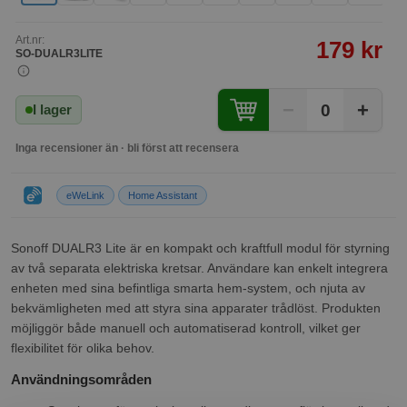
Art.nr:
179 kr
SO-DUALR3LITE
−
+
0
I lager
Inga recensioner än · bli först att recensera
eWeLink
Home Assistant
Sonoff DUALR3 Lite är en kompakt och kraftfull modul för styrning
av två separata elektriska kretsar. Användare kan enkelt integrera
enheten med sina befintliga smarta hem-system, och njuta av
bekvämligheten med att styra sina apparater trådlöst. Produkten
möjliggör både manuell och automatiserad kontroll, vilket ger
flexibilitet för olika behov.
Användningsområden