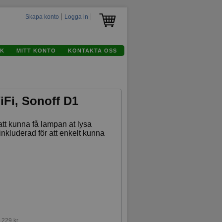
Skapa konto
Logga in
K
MITT KONTO
KONTAKTA OSS
iFi, Sonoff D1
 att kunna få lampan at lysa
 inkluderad för att enkelt kunna
:
229 kr