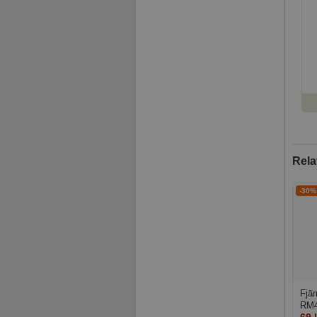
Rela
-30%
Fjär
RM4