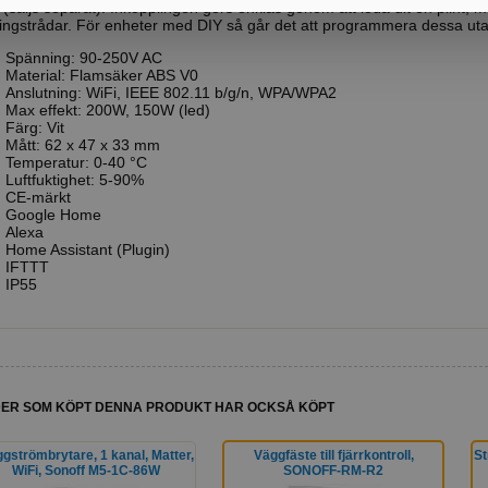
 (säljs separat). Inkopplingen görs enklas genom att löda dit en plint,
ingstrådar. För enheter med DIY så går det att programmera dessa uta
Spänning: 90-250V AC
Material: Flamsäker ABS V0
Anslutning: WiFi, IEEE 802.11 b/g/n, WPA/WPA2
Max effekt: 200W, 150W (led)
Färg: Vit
Mått: 62 x 47 x 33 mm
Temperatur: 0-40 °C
Luftfuktighet: 5-90%
CE-märkt
Google Home
Alexa
Home Assistant (Plugin)
IFTTT
IP55
ER SOM KÖPT DENNA PRODUKT HAR OCKSÅ KÖPT
gströmbrytare, 1 kanal, Matter,
Väggfäste till fjärrkontroll,
St
WiFi, Sonoff M5-1C-86W
SONOFF-RM-R2