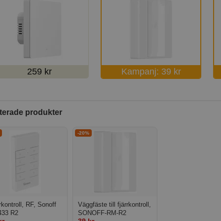
259 kr
Kampanj: 39 kr
terade produkter
-20%
rkontroll, RF, Sonoff
Väggfäste till fjärrkontroll,
33 R2
SONOFF-RM-R2