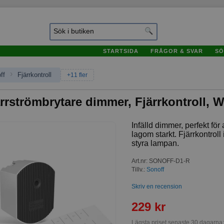
STARTSIDA
FRÅGOR & SVAR
SÖ
›
ff
Fjärrkontroll
+11 fler
rrströmbrytare dimmer, Fjärrkontroll, W
Infälld dimmer, perfekt för
lagom starkt. Fjärrkontroll
styra lampan.
Art.nr
:
SONOFF-D1-R
Tillv.:
Sonoff
Skriv en recension
229 kr
Lägsta priset senaste 30 dagarna