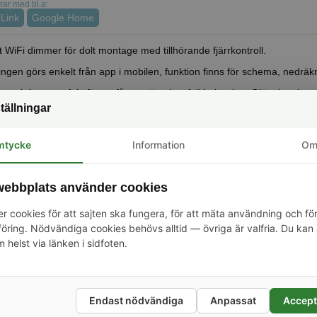
ar med bl.a:
Link
Google Home
 WiFi dimmer för dolt montage med tillhörande fjärrkontroll.
ingen görs enkelt från app i mobilen, funktion finns för schema, nedräk
ras i dosa, perfekt för att få en stämningsfull belysning. Glöm inte ko
nska stor och inte passar i alla dosor.
tällningar
en kopplas upp via ditt WiFi-nätverket och behöver ingen kontroller. K
nk på mobilen (Android/iOS). Enheten kan styras både hemifrån eller 
mtycke
Information
O
inns också schemaläggning som gör att du kan tidsstyra enheterna och
ång.
ebbplats använder cookies
inns plugin för olika kontrollers för att få in enheterna i t.ex. Homey, Ho
ar också en en puls-funktion (inching) som efter tillslag automatiskt slå
r cookies för att sajten ska fungera, för att mäta användning och fö
r. Kan t.ex. användas om men vill koppla in till en garageport eller lik
ring. Nödvändiga cookies behövs alltid — övriga är valfria. Du kan 
 om man automatiskt vill släcka efter en viss tid.
m helst via länken i sidfoten.
tibla i originalutförande med Google Home, Alexa, Homey, Home Assist
nicera lokalt i nätverket.
en innehåller en mikrodator (ESP82XX) som gör att man kan lägga in 
 byta ut mot andra färdiga program. Det finns bl.a. färdiga program so
Endast nödvändiga
Anpassat
Accept
 Home assistant mm. För att lägga in ny firmware ansluter man den 