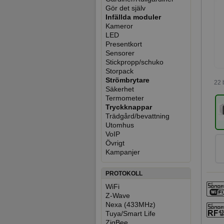
Gör det själv
Infällda moduler
Kameror
LED
Presentkort
Sensorer
Stickpropp/schuko
Storpack
Strömbrytare
22 
Säkerhet
Termometer
Tryckknappar
Trädgård/bevattning
Utomhus
VoIP
Övrigt
Kampanjer
PROTOKOLL
WiFi
Z-Wave
Nexa (433MHz)
Tuya/Smart Life
ZigBee