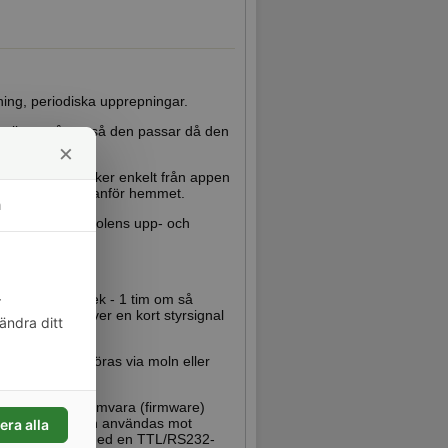
ning, periodiska upprepningar.
ntrollera måtten så den passar då den
×
onfigurationen sker enkelt från appen
från en plats utanför hemmet.
m
 även stöd för solens upp- och
me Assistant mf.
r av efter 0,5 sek - 1 tim om så
r
nande som behöver en kort styrsignal
ändra ditt
ant mf. Kan köras via moln eller
sin egna programvara (firmware)
m gör att den kan användas mot
era alla
till USB porten med en TTL/RS232-