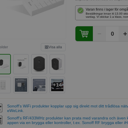
Varan finns i lager för omg
Beställningar innan kl 13.00 
vardag. Vi skickar 1:a klass, no
−
+
0
bilder
Visa alla
+14
Sonoff's WiFi produkter kopplar upp sig direkt mot ditt trådlösa nä
eWeLink.
Sonoff's RF/433MHz produkter kan prata med varandra och även 
appen via en brygga eller kontroller, t.ex. Sonoff RF brygga eller iHo