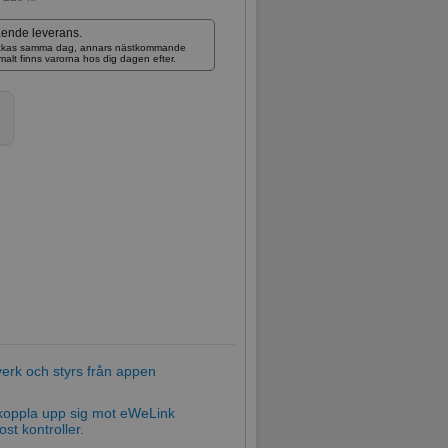
ående leverans.
skickas samma dag, annars nästkommande
rmalt finns varorna hos dig dagen efter.
tverk och styrs från appen
koppla upp sig mot eWeLink
st kontroller.