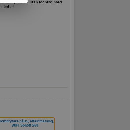
 men det går även utan lödning med
n kabel.
römbrytare på/av, effektmätning,
WiFi, Sonoff S60