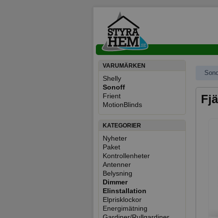
VARUMÄRKEN
Sono
Shelly
Sonoff
Frient
Fjä
MotionBlinds
KATEGORIER
Nyheter
Paket
Kontrollenheter
Antenner
Belysning
Dimmer
Elinstallation
Elprisklockor
Energimätning
Gardiner/Rullgardiner