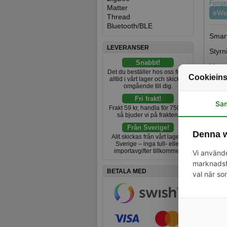
Funger
Matter
eWe
Thread
Bluetooth/BLE
Smart
LEVERANSER
Styrn
Snabbt!
Monte
Det du beställer hos oss finns
är ga
Cookieins
alltid i vårt lager och skickas
omgående till dig.
Enhet
eWeLi
Fri frakt!
Sa
Frakt 59 kr, handla för 750 kr
Det f
så bjuder vi på frakten.
nedg
Från Sverige!
Denna w
Det f
Allt skickas från vårt lager i
Sverige – inga tull- eller
importavgifter tillkommer.
Den h
Vi använde
önska
marknadsfö
eller
BETALA MED
val när so
Kompa
kommu
Enhet
eller
MQTT,