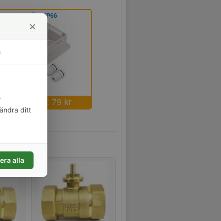
Vattentät låda, IP66
×
m
r
Kampanj: 79 kr
ändra ditt
era alla