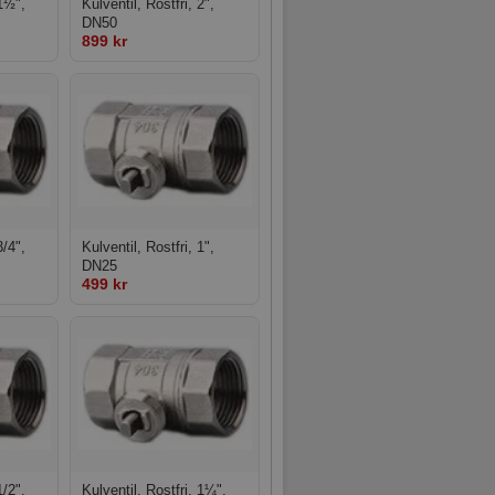
 1½",
Kulventil, Rostfri, 2",
DN50
899 kr
3/4",
Kulventil, Rostfri, 1",
DN25
499 kr
1/2",
Kulventil, Rostfri, 1¼",