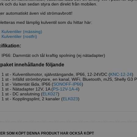
rk och du kan sedan styra den direkt från mobilen.
er automatiskt även vid strömavbrott!
etteras med lämplig kulventil som du hittar här:
Kulventiler (mässing)
Kulventiler (rostfri)
ifikation:
IP66: Dammtät och tål kraftig spolning (ej nätadapter)
tpaket innehållande följande
1 st - Kulventilsmotor, självstängande, IP66, 12-24VDC (
KNC-12-24
)
1 st - Infälld strömbrytare, en kanal, WiFi, Bluetooth, mJS, Shelly G3 P
1 st - Vattentät låda, IP66 (
SONOFF-IP66
)
1 st - Nätadapter 12V, 1A (
PS-12V-1A-4
)
1 st - DC anslutning (
ELK027
)
1 st - Kopplingsplint, 2 kanaler (
ELK023
)
ER SOM KÖPT DENNA PRODUKT HAR OCKSÅ KÖPT