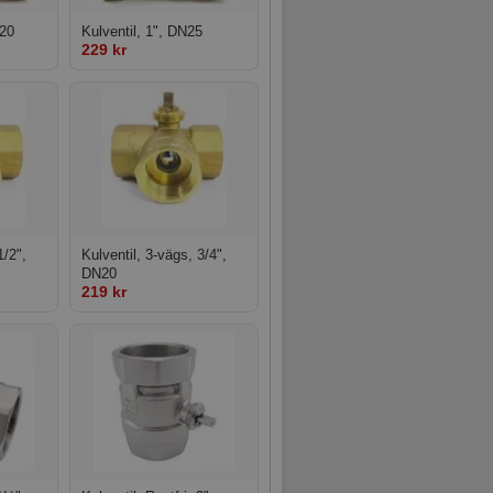
N20
Kulventil, 1", DN25
229 kr
1/2",
Kulventil, 3-vägs, 3/4",
DN20
219 kr