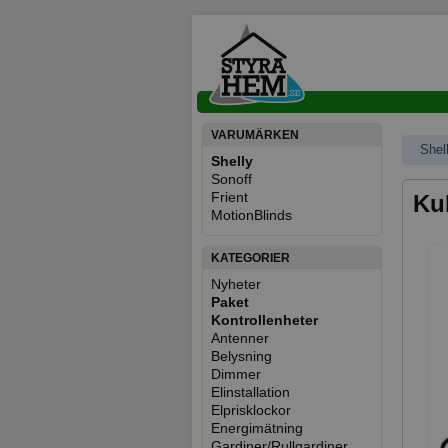
VARUMÄRKEN
Shel
Shelly
Sonoff
Frient
Ku
MotionBlinds
KATEGORIER
Nyheter
Paket
Kontrollenheter
Antenner
Belysning
Dimmer
Elinstallation
Elprisklockor
Energimätning
Gardiner/Rullgardiner