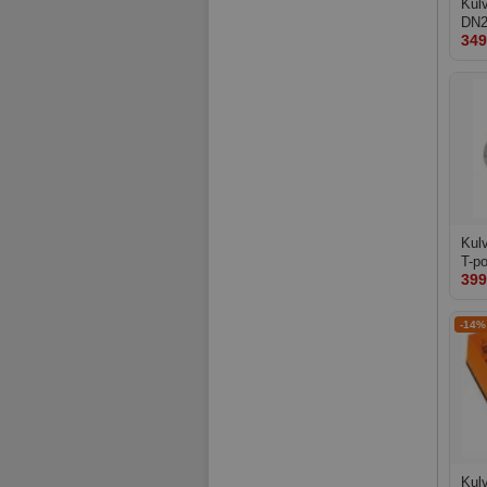
Kulv
DN2
349
Kulv
T-p
399
-14%
Kul