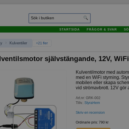
STARTSIDA
FRÅGOR & SVAR
SÖ
›
ly
Kulventiler
+21 fler
lventilsmotor självstängande, 12V, WiFi
Kulventilmotor med autom
med en WiFi styrning. Styr
mobilen eller skapa sch
vid strömavbrott. 12V gör a
Art.nr
:
GRK-002
Tillv.:
StyraHem
Skriv en recension
Ordinarie pris
:
790 kr