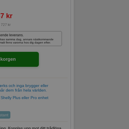
7 kr
:
727 kr
ående leverans.
skickas samma dag, annars nästkommande
rmalt finns varorna hos dig dagen efter.
ukorgen
verks och inga brygger eller
når dem från hela världen.
 Shelly Plus eller Pro enhet
stant
ing. Kopplas upp mot ditt trådlösa