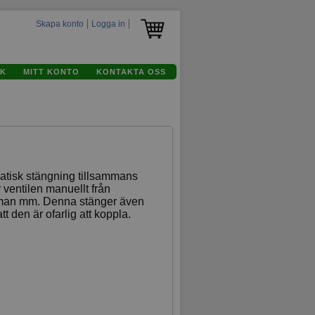
Skapa konto
Logga in
K
MITT KONTO
KONTAKTA OSS
atisk stängning tillsammans
 ventilen manuellt från
eman mm. Denna stänger även
tt den är ofarlig att koppla.