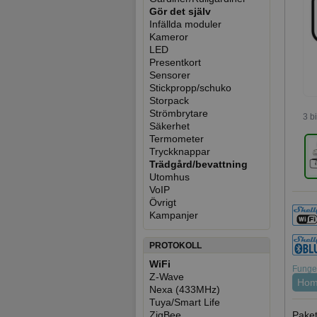
Gör det själv
Infällda moduler
Kameror
LED
Presentkort
Sensorer
Stickpropp/schuko
Storpack
Strömbrytare
3 b
Säkerhet
Termometer
Tryckknappar
Trädgård/bevattning
Utomhus
VoIP
Övrigt
Kampanjer
PROTOKOLL
WiFi
Funger
Z-Wave
Hom
Nexa (433MHz)
Tuya/Smart Life
Paket
ZigBee