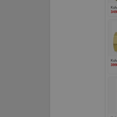
Kul
349
Kul
399