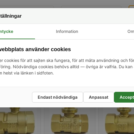
Kulventil, 1/2", DN15
Kulventil, 1", DN25
tällningar
mtycke
Information
O
ebbplats använder cookies
r cookies för att sajten ska fungera, för att mäta användning och fö
129 kr
229 kr
ring. Nödvändiga cookies behövs alltid — övriga är valfria. Du kan 
m helst via länken i sidfoten.
terade produkter
Endast nödvändiga
Anpassat
Accept