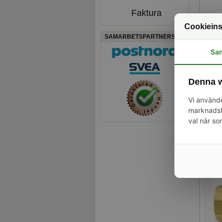
Faktura
Cookieins
SAMARBETSPARTNERS
Sa
Denna w
Vi använde
marknadsfö
val när so
Rela