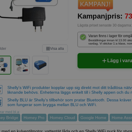
Kampanjpris:
73
Lägsta priset senaste 30 dagarna
Varan finns i lager för omg
Beställningar innan kl 13.00 
vardag. Vi skickar 1:a klass, no
ilder
Visa alla
Lägg i var
Shelly's WiFi produkter kopplar upp sig direkt mot ditt trådlösa nät
liknande behövs. Enheterna läggs enkelt till i Shelly appen och du 
Shelly BLU är Shelly's tillbehör som pratar Bluetooth. Dessa kräver
som fungerar som brygga mellan BLU och WiFi.
ar med bl.a:
ey Bridge
Homey Pro
Homey Cloud
Google Home
Home Assi
 med en kulventilmotor, vattentät låda och en Shelly WiFi puck för styrn