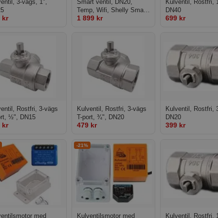
entil, 3-vägs, 1",
Smart ventil, DN20,
Kulventil, Rostfri,
5
Temp, Wifi, Shelly Smart
DN40
 kr
1 899 kr
699 kr
Valve
entil, Rostfri, 3-vägs
Kulventil, Rostfri, 3-vägs
Kulventil, Rostfri, 
ort, ½", DN15
T-port, ¾", DN20
DN20
 kr
479 kr
399 kr
-21%
ventilsmotor med
Kulventilsmotor med
Kulventil, Rostfri, 