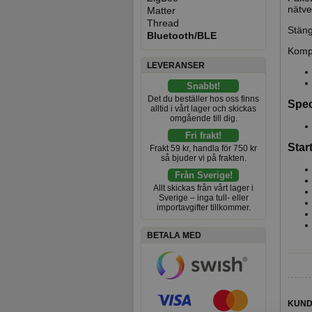
nätve
Matter
Thread
Stäng
Bluetooth/BLE
Kompl
LEVERANSER
Snabbt!
Det du beställer hos oss finns
Spec
alltid i vårt lager och skickas
omgående till dig.
Fri frakt!
Star
Frakt 59 kr, handla för 750 kr
så bjuder vi på frakten.
Från Sverige!
Allt skickas från vårt lager i
Sverige – inga tull- eller
importavgifter tillkommer.
BETALA MED
KUND