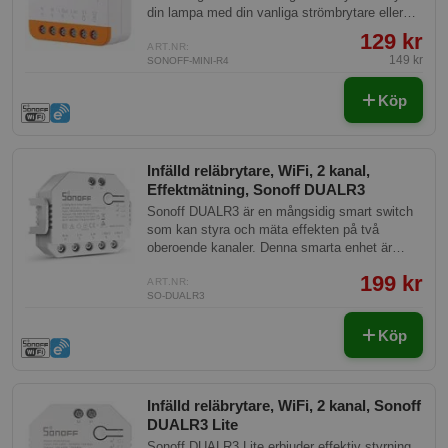
din lampa med din vanliga strömbrytare eller
via mobilen.
129 kr
ART.NR:
149 kr
SONOFF-MINI-R4
Köp
Infälld reläbrytare, WiFi, 2 kanal,
Effektmätning, Sonoff DUALR3
Sonoff DUALR3 är en mångsidig smart switch
som kan styra och mäta effekten på två
oberoende kanaler. Denna smarta enhet är
perfekt för smarta hem-lösningar där du
199 kr
behöver styrka och flexibilitet, och erbjuder
ART.NR:
SO-DUALR3
integration med populära plattformar som
Amazon Alexa och Google Assistant.
Köp
Infälld reläbrytare, WiFi, 2 kanal, Sonoff
DUALR3 Lite
Sonoff DUALR3 Lite erbjuder effektiv styrning