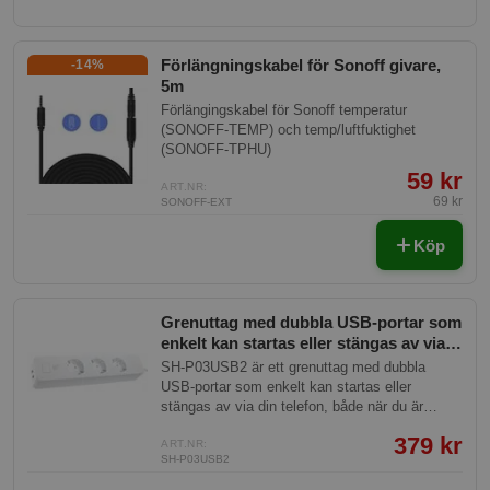
Förlängningskabel för Sonoff givare,
-14%
5m
Förlängingskabel för Sonoff temperatur
(SONOFF-TEMP) och temp/luftfuktighet
(SONOFF-TPHU)
59 kr
ART.NR:
69 kr
SONOFF-EXT
Köp
Grenuttag med dubbla USB-portar som
enkelt kan startas eller stängas av via
din telefon, både när du är hemma eller
SH-P03USB2 är ett grenuttag med dubbla
på distans.
USB-portar som enkelt kan startas eller
stängas av via din telefon, både när du är
hemma eller på distans.
379 kr
ART.NR:
SH-P03USB2