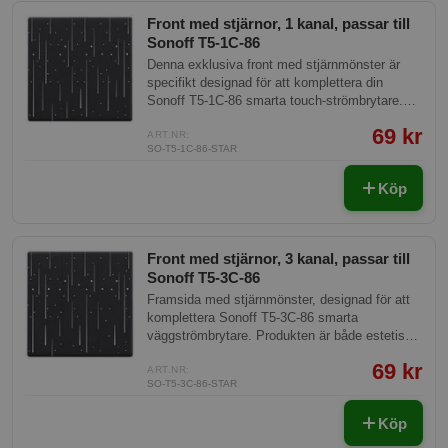
Front med stjärnor, 1 kanal, passar till
Sonoff T5-1C-86
Denna exklusiva front med stjärnmönster är
specifikt designad för att komplettera din
Sonoff T5-1C-86 smarta touch-strömbrytare.
Med dess unika estetik och hållbara material
69 kr
erbjuder denna front både funktionalitet och
ART.NR:
SO-T5-1C-86-STAR
elegans, vilket gör den till ett perfekt tillägg till
ditt smarta hem.
Köp
Front med stjärnor, 3 kanal, passar till
Sonoff T5-3C-86
Framsida med stjärnmönster, designad för att
komplettera Sonoff T5-3C-86 smarta
väggströmbrytare. Produkten är både estetiskt
tilltalande och funktionell, vilket gör den perfekt
69 kr
för moderna, stilrena hem som använder
ART.NR:
SO-T5-3C-86-STAR
smarta hem-teknologier.
Köp