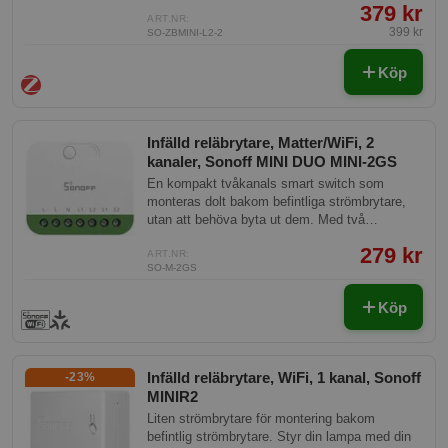
utan nolla framdragen, så passar alla
379 kr
strömbrytare.
ART.NR:
399 kr
SO-ZBMINI-L2-2
Köp
Infälld reläbrytare, Matter/WiFi, 2
kanaler, Sonoff MINI DUO MINI-2GS
En kompakt tvåkanals smart switch som
monteras dolt bakom befintliga strömbrytare,
utan att behöva byta ut dem. Med två
oberoende kanaler kan du styra två separata
279 kr
lampor eller kretsar från samma lilla modul.
ART.NR:
SO-M-2GS
Perfekt för dig som vill uppgradera befintlig
installation till ett smart hem utan synliga
Köp
förändringar. Fungerar med de populäraste
smarta hem-plattformarna och stöder även
fysisk manövrering via dina befintliga
strömbrytare.
Infälld reläbrytare, WiFi, 1 kanal, Sonoff
-23%
MINIR2
Liten strömbrytare för montering bakom
befintlig strömbrytare. Styr din lampa med din