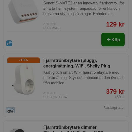
Sonoff S-MATE2 är en innovativ fjärrkontroll för
smarta hem-system, anpassad för enkla och
bekväma styrningslösningar. Enheten är
batteridriven och möjliggör trådlös kontroll av
129 kr
olika smarta hem-enheter, vilket gör den perfekt
ART.NR:
SO-S-MATE2
för hem som söker sömlösa integreringar utan
komplicerad installation.
Köp
Fjärrströmbrytare (plugg),
-19%
energimätning, WiFi, Shelly Plug
Kraftig och smart WiFi fjärrströmbrytare med
effektmätning. Styr och monitorera den överallt
från mobilen.
379 kr
ART.NR:
469 kr
SHELLY-PLUG-W
Tillfälligt slut
Fjärrströmbrytare dimmer,