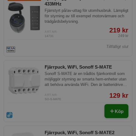
433MHz
Fjärrstyrt på/av-uttag för utomhusbruk. Lämpligt
för styrning av till exempel motorvärmare och
trädgårdsbelysning.
219 kr
ART.NR:
249 kr
14731
Tillfälligt slut
Fjärrpuck, WiFi, Sonoff S-MATE
Sonoff S-MATE är en trådlös fjärrkontroll som
möjliggör styrning av smarta hem-enheter utan
att behöva använda WiFi. Den är batteridriven
och erbjuder flexibel placering i hemmet för att
129 kr
enkelt integrera smarta funktioner i vardagen.
ART.NR:
SO-S-MATE
Köp
Fjärrpuck, WiFi, Sonoff S-MATE2