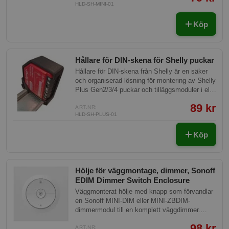
HLD-SH-MINI-01
V0-standard och är idealisk för både
professionella och DIY-projekt.
Köp
Hållare för DIN-skena för Shelly puckar
Hållare för DIN-skena från Shelly är en säker
och organiserad lösning för montering av Shelly
Plus Gen2/3/4 puckar och tilläggsmoduler i el-
centraler. Tillverkad av PETG V0-filament
89 kr
garanterar den hög brandsäkerhet enligt UL94
ART.NR:
HLD-SH-PLUS-01
V0-standard och är idealisk för både
professionella och DIY-projekt.
Köp
Hölje för väggmontage, dimmer, Sonoff
EDIM Dimmer Switch Enclosure
Väggmonterat hölje med knapp som förvandlar
en Sonoff MINI-DIM eller MINI-ZBDIM-
dimmermodul till en komplett väggdimmer.
Ultraslim design (endast 21 mm djup innanför
98 kr
väggdosa) passar i standard 86-typ väggdosa.
ART.NR: