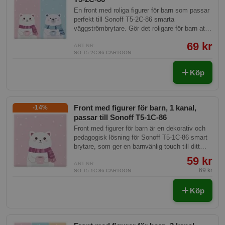
En front med roliga figurer för barn som passar
perfekt till Sonoff T5-2C-86 smarta
väggströmbrytare. Gör det roligare för barn att
använda och interagera med smarta hem-
69 kr
enheter.
ART.NR:
SO-T5-2C-86-CARTOON
Köp
Front med figurer för barn, 1 kanal,
-14%
passar till Sonoff T5-1C-86
Front med figurer för barn är en dekorativ och
pedagogisk lösning för Sonoff T5-1C-86 smart
brytare, som ger en barnvänlig touch till ditt
smarta hem. Perfekt för att underlätta
59 kr
inlärningen om teknik på ett lekfullt sätt.
ART.NR:
69 kr
SO-T5-1C-86-CARTOON
Köp