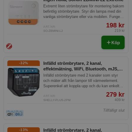
Extremt liten strömbrytare för montering bakom
befintlig strömbrytare. Styr din lampa med din
vanliga strömbrytare eller via mobilen. Fungerar
utan nolla framdragen, så passar alla
198 kr
strömbrytare.
ART.NR:
219 kr
SO-ZBMINI-L2
Köp
Infälld strömbrytare, 2 kanal,
-32%
effektmätning, WiFi, Bluetooth, mJS,
Shelly Plus 2PM
Infälld strömbrytare med 2 kanaler som styr
och mäter allt från lampor till värmeelement.
Superenkel att koppla upp och du kan enkelt
styra den från hela världen. Kraftfull med
279 kr
effektmätning och inbyggd skriptmotor.
ART.NR:
409 kr
SHELLY-PLUS-2PM
Tillfälligt slut
Infälld strömbrytare, 2 kanal,
-13%