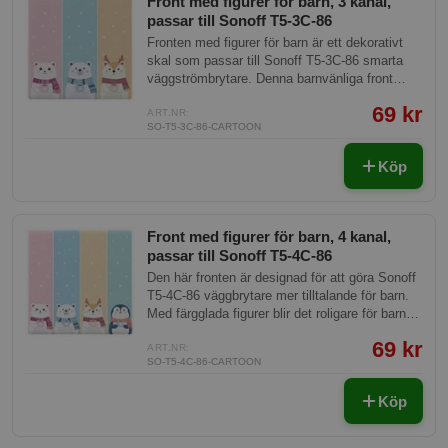
Front med figurer för barn, 3 kanal,
passar till Sonoff T5-3C-86
Fronten med figurer för barn är ett dekorativt
skal som passar till Sonoff T5-3C-86 smarta
väggströmbrytare. Denna barnvänliga front
tillför ett lekfullt och färgglatt element till
69 kr
barnrummet, utan att kompromissa med
ART.NR:
SO-T5-3C-86-CARTOON
funktionaliteten hos strömbrytaren.
Köp
Front med figurer för barn, 4 kanal,
passar till Sonoff T5-4C-86
Den här fronten är designad för att göra Sonoff
T5-4C-86 väggbrytare mer tilltalande för barn.
Med färgglada figurer blir det roligare för barnen
att använda smarta hem-enheter, vilket främjar
69 kr
en tidig förståelse för teknologi och skapar en
ART.NR:
SO-T5-4C-86-CARTOON
lekfull atmosfär.
Köp