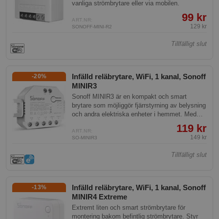
vanliga strömbrytare eller via mobilen.
99 kr
ART.NR:
129 kr
SONOFF-MINI-R2
Tillfälligt slut
Infälld reläbrytare, WiFi, 1 kanal, Sonoff
-20%
MINIR3
Sonoff MINIR3 är en kompakt och smart
brytare som möjliggör fjärrstyrning av belysning
och andra elektriska enheter i hemmet. Med
Wi-Fi-anslutning kan den enkelt integreras i ditt
119 kr
nuvarande smarta hem-system. Perfekt för dig
ART.NR:
149 kr
SO-MINIR3
som vill ha kontroll över ditt hem via en app,
röststyrning eller automatiserade scheman.
Tillfälligt slut
Infälld reläbrytare, WiFi, 1 kanal, Sonoff
-13%
MINIR4 Extreme
Extremt liten och smart strömbrytare för
montering bakom befintlig strömbrytare. Styr