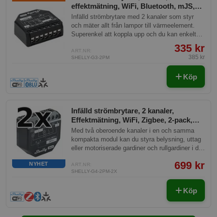
effektmätning, WiFi, Bluetooth, mJS,
Shelly Plus 2PM G3
Infälld strömbrytare med 2 kanaler som styr
och mäter allt från lampor till värmeelement.
Superenkel att koppla upp och du kan enkelt
styra den från hela världen. Kraftfull med
335 kr
effektmätning och inbyggd skriptmotor.
ART.NR:
385 kr
SHELLY-G3-2PM
Köp
Infälld strömbrytare, 2 kanaler,
Effektmätning, WiFi, Zigbee, 2-pack,
Shelly 2PM Gen4
Med två oberoende kanaler i en och samma
kompakta modul kan du styra belysning, uttag
eller motoriserade gardiner och rullgardiner i ditt
hem – helt utan att byta befintliga strömbrytare.
699 kr
NYHET
Effektmätning på varje kanal ger dig full koll på
ART.NR:
SHELLY-G4-2PM-2X
energiförbrukningen i realtid. Modulen
installeras enkelt bakom befintliga strömbrytare
Köp
eller i en vägdosa och kräver inget nav för att
fungera. Passar dig som vill bygga ut sitt
smarta hem steg för steg och vill ha mer smart