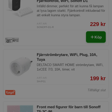
Fjärrkontroll, WiFi, Sonoff D1
Infälld dimmer, perfekt för att kunna få lampan
at lysa lagom starkt. Fjärrkontroll inkluderad för
att enkelt kunna styra lampan.
229 kr
ART.NR:
SONOFF-D1-R
Köp
Fjärrströmbrytare, WiFi, Plug, 10A,
Tuya
DELTACO SMART HOME strömbrytare, WiFi,
1xCEE 7/3, 10A, timer, vit
199 kr
ART.NR:
SH-P01
Tillfälligt slut
Front med figurer för barn till Sonoff
T5-2C-86