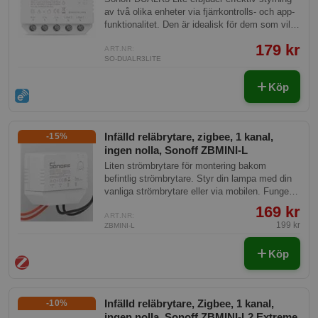
av två olika enheter via fjärrkontrolls- och app-
funktionalitet. Den är idealisk för dem som vill
automatisera sina hem utan att behöva
179 kr
investera i dyra system. Dess
ART.NR:
SO-DUALR3LITE
användarvänlighet och tillförlitliga prestanda gör
den till ett populärt val för smarta hem.
Köp
Infälld reläbrytare, zigbee, 1 kanal,
-15%
ingen nolla, Sonoff ZBMINI-L
Liten strömbrytare för montering bakom
befintlig strömbrytare. Styr din lampa med din
vanliga strömbrytare eller via mobilen. Fungerar
utan nolla framdragen, så passar alla
169 kr
strömbrytare.
ART.NR:
199 kr
ZBMINI-L
Köp
Infälld reläbrytare, Zigbee, 1 kanal,
-10%
ingen nolla, Sonoff ZBMINI-L2 Extreme