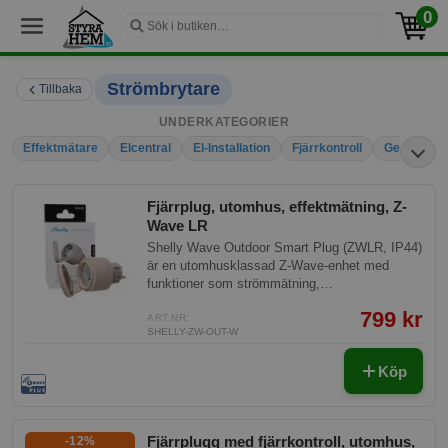
0
Strömbrytare
Tillbaka
UNDERKATEGORIER
Effektmätare
Elcentral
El-Installation
Fjärrkontroll
Gen 4
I
Fjärrplug, utomhus, effektmätning, Z-
Wave LR
Shelly Wave Outdoor Smart Plug (ZWLR, IP44)
är en utomhusklassad Z-Wave-enhet med
funktioner som strömmätning,
överhettningsskydd och robusta
799 kr
säkerhetsmekanismer. Den möjliggör
ART.NR:
SHELLY-ZW-OUT-W
fjärrstyrning och övervakning av elektriska
apparater utomhus via mobiltelefon, surfplatta,
Köp
dator eller hemautomatiseringssystem.
Fjärrplugg med fjärrkontroll, utomhus,
-12%