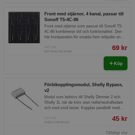
Front med stjärnor, 4 kanal, passar till
Sonoff T5-4C-86
Front med stjärnor som passar till Sonoff T5-
4C-86 kombinerar stil och funktionalitet. Den
här frontpanelen för smarta hem erbjuder en
modern och estetiskt tilltalande lösning med
69 kr
stjärnmönster som gör din Sonoff-enhet ännu
ART.NR:
SO-T5-4C-86-STAR
mer attraktiv och passar in i de flesta
heminredningar.
Köp
Förbikopplingsmodul, Shelly Bypass,
v2
Modul som behövs till Shelly Dimmer 2 och
Shelly 1L när de körs utan nolla/neutralledare
och med små laster. Kopplas parallellt med
lasten så att enheterna får tillräcklig ström.
45 kr
ART.NR:
SHELLY-BYPASS
Tillfälligt slut