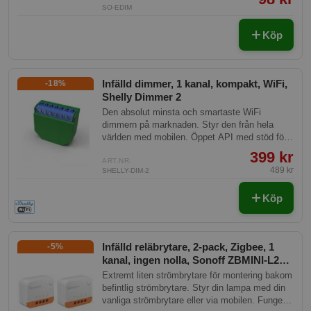
SO-EDIM
Klick-montering förenklar installationen.
Tillverkat i brandsäkert PC-material.
Köp
Infälld dimmer, 1 kanal, kompakt, WiFi,
-18%
Shelly Dimmer 2
Den absolut minsta och smartaste WiFi
dimmern på marknaden. Styr den från hela
världen med mobilen. Öppet API med stöd för
MQTT, REST/HTTP, Home assistant mf.
399 kr
ART.NR:
489 kr
SHELLY-DIM-2
Köp
Infälld reläbrytare, 2-pack, Zigbee, 1
-5%
kanal, ingen nolla, Sonoff ZBMINI-L2
Extreme
Extremt liten strömbrytare för montering bakom
befintlig strömbrytare. Styr din lampa med din
vanliga strömbrytare eller via mobilen. Fungerar