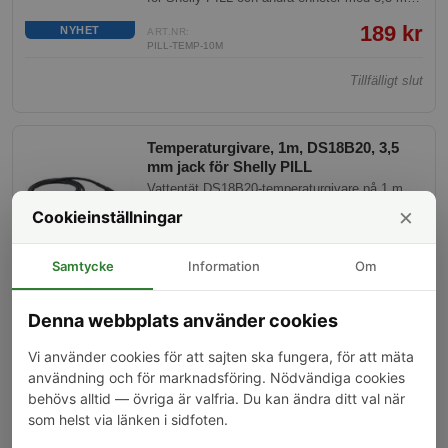
temperaturingång. Mätområde -55 till +125 °C.
189 kr
NYHET
ART.NR:
PILL-TEMP-10M
Tillfälligt slut
Temperaturgivare, 1m, DS18B20, 3,5
mm jack för Shelly PILL
Vattentät DS18B20-temperaturgivare på 1 m
kabel med 3,5 mm jack-kontakt. Plug-and-play
×
Cookieinställningar
för Shelly PILL och andra enheter med 3,5 mm
temperaturingång. Mätområde -55 till +125 °C.
59 kr
NYHET
ART.NR:
Samtycke
Information
Om
PILL-TEMP-1M
Tillfälligt slut
Denna webbplats använder cookies
Vi använder cookies för att sajten ska fungera, för att mäta
Temperaturgivare, 2m, DS18B20, 3,5
användning och för marknadsföring. Nödvändiga cookies
mm jack för Shelly PILL
behövs alltid — övriga är valfria. Du kan ändra ditt val när
Vattentät DS18B20-temperaturgivare på 2 m
som helst via länken i sidfoten.
kabel med 3,5 mm jack-kontakt. Plug-and-play