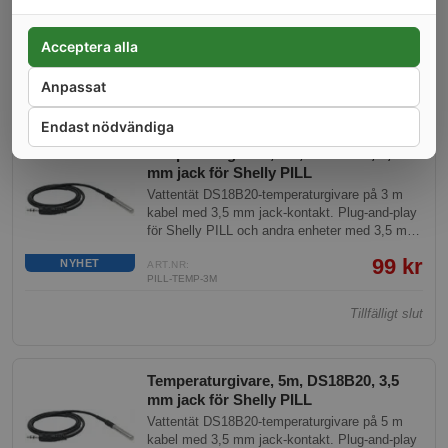
för Shelly PILL och andra enheter med 3,5 mm
temperaturingång. Mätområde -55 till +125 °C.
79 kr
NYHET
ART.NR:
Acceptera alla
PILL-TEMP-2M
Anpassat
Tillfälligt slut
Endast nödvändiga
Temperaturgivare, 3m, DS18B20, 3,5
mm jack för Shelly PILL
Vattentät DS18B20-temperaturgivare på 3 m
kabel med 3,5 mm jack-kontakt. Plug-and-play
för Shelly PILL och andra enheter med 3,5 mm
temperaturingång. Mätområde -55 till +125 °C.
99 kr
NYHET
ART.NR:
PILL-TEMP-3M
Tillfälligt slut
Temperaturgivare, 5m, DS18B20, 3,5
mm jack för Shelly PILL
Vattentät DS18B20-temperaturgivare på 5 m
kabel med 3,5 mm jack-kontakt. Plug-and-play