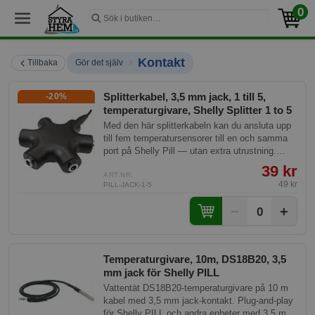
0
›
Kontakt
Tillbaka
Gör det själv
Splitterkabel, 3,5 mm jack, 1 till 5,
-20%
temperaturgivare, Shelly Splitter 1 to 5
Med den här splitterkabeln kan du ansluta upp
till fem temperatursensorer till en och samma
port på Shelly Pill — utan extra utrustning.
Perfekt för dig som vill övervaka temperaturen
39 kr
på flera platser samtidigt, till exempel i ett
ART.NR:
49 kr
PILL-JACK-1-5
akvarium, växthus, serverrum eller kylrum.
Plug-and-play — koppla in och börja mäta
−
+
0
direkt, utan konfiguration. Kabeln passar
exklusivt ihop med Shelly Pill och kompatibla
DS18B20-givare med 3,5 mm jack.
Temperaturgivare, 10m, DS18B20, 3,5
mm jack för Shelly PILL
Vattentät DS18B20-temperaturgivare på 10 m
kabel med 3,5 mm jack-kontakt. Plug-and-play
för Shelly PILL och andra enheter med 3,5 mm