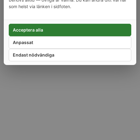
Alla priser är inkl moms.
som helst via länken i sidfoten.
Copyright © 2026 Tarra AB. Alla rättigheter reserverade. Webbutiken drivs av
Tarra AB, orgnr 556819-9953, Sorterargatan 12, 162 50 Vällingby.
Acceptera alla
Anpassat
Endast nödvändiga