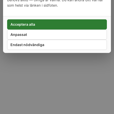
Sekretesspolicy
Cookieinställningar
Köpvillkor
som helst via länken i sidfoten.
Alla priser är inkl moms.
Copyright © 2026 Tarra AB. Alla rättigheter reserverade. Webbutiken drivs av
Tarra AB, orgnr 556819-9953, Sorterargatan 12, 162 50 Vällingby.
Acceptera alla
Anpassat
Endast nödvändiga