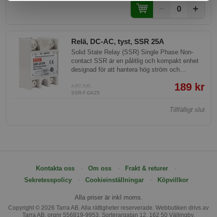
design och erbjuder effektiv styrning av
−
+
0
elektriska laster med minimalt underhåll.
Relä, DC-AC, tyst, SSR 25A
Solid State Relay (SSR) Single Phase Non-
contact SSR är en pålitlig och kompakt enhet
designad för att hantera hög ström och
spänning över elektroniska system med
189 kr
minimerad elektromekanisk slitage. Denna
ART.NR:
SSR-F-DA25
SSR är lätt att använda tack vare sin robusta
design och erbjuder effektiv styrning av
Tillfälligt slut
elektriska laster med minimalt underhåll.
Kontakta oss
Om oss
Frakt & returer
Sekretesspolicy
Cookieinställningar
Köpvillkor
Alla priser är inkl moms.
Copyright © 2026 Tarra AB. Alla rättigheter reserverade. Webbutiken drivs av
Tarra AB, orgnr 556819-9953, Sorterargatan 12, 162 50 Vällingby.