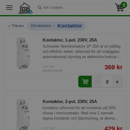
0
›
Kontaktor
Tillbaka
Elinstallation
Kontaktor, 1-pol, 230V, 25A
Schneider Normkontaktor 1P 25A är en pålitlig
och effektiv enhet, utformad för att möjliggöra
automatiserad styrning av elektriska kretsar i
smarta hem. Med sin kompakta design och
369 kr
robusta konstruktion passar den utmärkt för
ART.NR:
SCHN-KON-1P
användning i olika applikationer inom
hemautomation.
−
+
0
Kontaktor, 2-pol, 230V, 25A
kontaktor utformad för att monteras på DIN-
skena i normcentraler. Med sina 2 normalt
öppna kontakter och fjärrstyrning, är denna
enhet idealisk för styrkretsar och fjärrkoppling
429 kr
av små motorer. Den är kompatibel med
ART.NR: