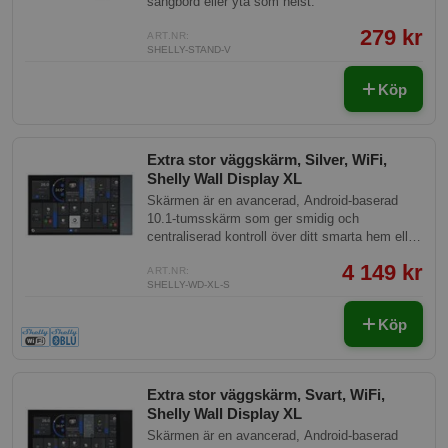
sängbord eller yta som helst.
279 kr
ART.NR:
SHELLY-STAND-V
Köp
Extra stor väggskärm, Silver, WiFi,
Shelly Wall Display XL
Skärmen är en avancerad, Android-baserad
10.1-tumsskärm som ger smidig och
centraliserad kontroll över ditt smarta hem eller
kontor. Den är utformad för enkel installation i
4 149 kr
en standard europeisk dosa, och kräver endast
ART.NR:
SHELLY-WD-XL-S
en 230V strömtillförsel och en 2.4 GHz Wi-Fi-
anslutning för att fungera.
Köp
Extra stor väggskärm, Svart, WiFi,
Shelly Wall Display XL
Skärmen är en avancerad, Android-baserad