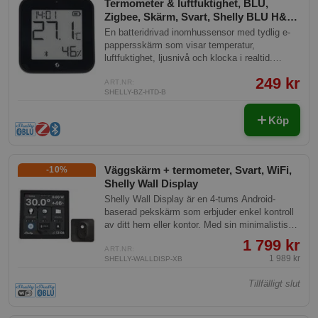
Termometer & luftfuktighet, BLU,
via Zigbee eller Bluetooth.
Zigbee, Skärm, Svart, Shelly BLU H&T
Display ZB Black
En batteridrivad inomhussensor med tydlig e-
pappersskärm som visar temperatur,
luftfuktighet, ljusnivå och klocka i realtid.
Passar perfekt i sovrum, barnrum, kontor eller
249 kr
vardagsrum för att alltid ha koll på
ART.NR:
SHELLY-BZ-HTD-B
inomhusklimatet. Kan kopplas till ditt smarta
hem för att automatiskt styra t.ex.
Köp
uppvärmning, ventilation eller gardiner baserat
på aktuella mätvärden. Fungerar med Home
Assistant, Homey och Google Home.
Väggskärm + termometer, Svart, WiFi,
-10%
Shelly Wall Display
Shelly Wall Display är en 4-tums Android-
baserad pekskärm som erbjuder enkel kontroll
av ditt hem eller kontor. Med sin minimalistiska
design och användarvänliga gränssnitt kan den
1 799 kr
anpassas efter rummets behov. Inkluderat i
ART.NR:
1 989 kr
SHELLY-WALLDISP-XB
paketet är en Shelly BLU H&T
temperatursensor för noggrann mätning av
Tillfälligt slut
rumstemperaturen.