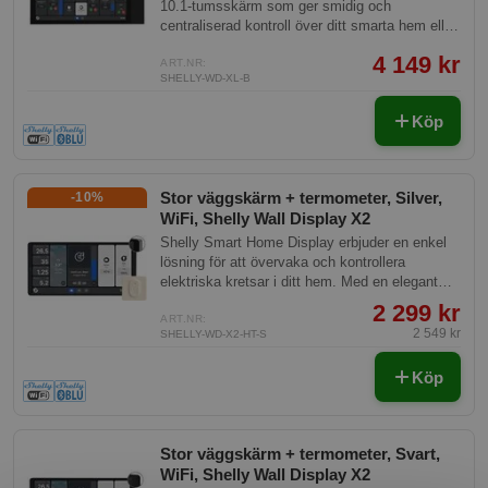
10.1-tumsskärm som ger smidig och
centraliserad kontroll över ditt smarta hem eller
kontor. Den är utformad för enkel installation i
4 149 kr
en standard europeisk dosa, och kräver endast
ART.NR:
SHELLY-WD-XL-B
en 230V strömtillförsel och en 2.4 GHz Wi-Fi-
anslutning för att fungera.
Köp
Stor väggskärm + termometer, Silver,
-10%
WiFi, Shelly Wall Display X2
Shelly Smart Home Display erbjuder en enkel
lösning för att övervaka och kontrollera
elektriska kretsar i ditt hem. Med en elegant
design och ett stort 6,95 tum färgpekskärm är
2 299 kr
det enkelt att använda. Det medföljande Shelly
ART.NR:
2 549 kr
SHELLY-WD-X2-HT-S
BLU HT-sensorn ger exakta temperatur- och
luftfuktighetsmätningar för optimal
Köp
klimatstyrning.
Stor väggskärm + termometer, Svart,
WiFi, Shelly Wall Display X2