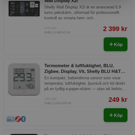
Wall Display X2i
Shelly Wall Display X2i är en avancerad 6.9
tums pekskärm, utformad för professionellt
kontroll av smarta hem- och
byggnadsinstallationer. Den erbjuder direkt
2 399 kr
kontroll över belysning, uppvärmning,
ART.NR:
SHELLY-WD-X2I-B
solavskärmning och Sonos/Bluetooth-
högtalare. Enheten är kompatibel med standard
Köp
europeiska väggboxar och kan drivas med 230
V eller via USB-C.
Termometer & luftfuktighet, BLU,
Zigbee, Display, Vit, Shelly BLU H&T
Display ZB White
En kompakt, batteridrivna sensor som visar
temperatur, luftfuktighet, ljusnivå och tid direkt
på en tydlig e-paper-skärm — utan att behöva
öppna en app. Passar perfekt i vardagsrum,
249 kr
sovrum, barnrum eller kontor för att hålla koll
ART.NR:
SHELLY-BZ-HTD-W
på inomhusklimatet på ett ögonblick. Kan
kopplas ihop med smarta hemplattformar för att
Köp
automatisera värmesystem, ventilation eller
belysning baserat på faktiska
rumsförhållanden. Fungerar med Home
Assistant, Google Home och andra plattformar