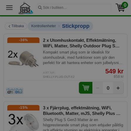
0
›
Stickpropp
Tillbaka
Kontrollenheter
2 x Utomhuskontakt, Effektmätning,
-36%
WiFi, Matter, Shelly Outdoor Plug S
Gen3
Kompakt smart plug som är idealisk för
utomhusbruk, med funktioner som gör den
perfekt för att hantera enheter som julbelysning
och uteplatsvärmare. Utrustad med ett 12A relä
549 kr
och inbyggd energimonitorering, möjliggör den
ART.NR:
858 kr
SHELLY-PLUG-OUT-X2
spårning av energiförbrukning och automatisk
avstängning av standby-ström.
−
+
0
3 x Fjärrplug, effektmätning, WiFi,
-15%
Bluetooth, Matter, mJS, Shelly Plus G3
Plug S
Shelly Plug S Gen3 Matter är en
högpresterande smart plug som erbjuder pålitlig
och effektiv styrning av elektriska apparater i