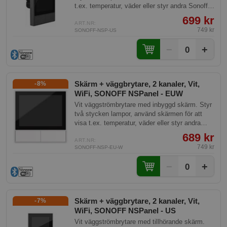
t.ex. temperatur, väder eller styr andra Sonoff
produkter.
699 kr
ART.NR:
749 kr
SONOFF-NSP-US
−
+
0
Skärm + väggbrytare, 2 kanaler, Vit,
-8%
WiFi, SONOFF NSPanel - EUW
Vit väggströmbrytare med inbyggd skärm. Styr
två stycken lampor, använd skärmen för att
visa t.ex. temperatur, väder eller styr andra
Sonoff produkter.
689 kr
ART.NR:
749 kr
SONOFF-NSP-EU-W
−
+
0
Skärm + väggbrytare, 2 kanaler, Vit,
-7%
WiFi, SONOFF NSPanel - US
Vit väggströmbrytare med tillhörande skärm.