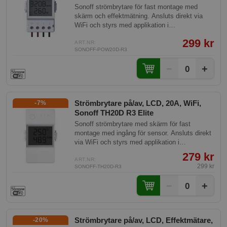
Sonoff strömbrytare för fast montage med
skärm och effektmätning. Ansluts direkt via
WiFi och styrs med applikation i
mobiltelefonen.
299 kr
ART.NR:
SONOFF-POW20D-R3
−
+
0
Strömbrytare på/av, LCD, 20A, WiFi,
-7%
Sonoff TH20D R3 Elite
Sonoff strömbrytare med skärm för fast
montage med ingång för sensor. Ansluts direkt
via WiFi och styrs med applikation i
mobiltelefonen.
279 kr
ART.NR:
299 kr
SONOFF-TH20D-R3
−
+
0
Strömbrytare på/av, LCD, Effektmätare,
-20%