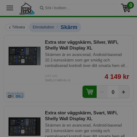
0
›
Skärm
Tillbaka
Elinstallation
Extra stor väggskärm, Silver, WiFi,
Shelly Wall Display XL
Skärmen är en avancerad, Android-baserad
10.1-tumsskärm som ger smidig och
centraliserad kontroll över ditt smarta hem eller
kontor. Den är utformad för enkel installation i
4 149 kr
en standard europeisk dosa, och kräver endast
ART.NR:
SHELLY-WD-XL-S
en 230V strömtillförsel och en 2.4 GHz Wi-Fi-
anslutning för att fungera.
−
+
0
Extra stor väggskärm, Svart, WiFi,
Shelly Wall Display XL
Skärmen är en avancerad, Android-baserad
10.1-tumsskärm som ger smidig och
centraliserad kontroll över ditt smarta hem eller