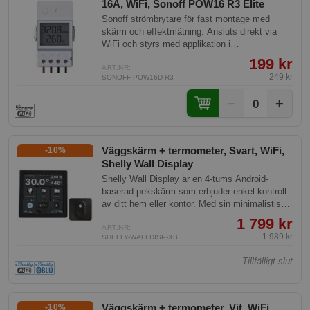
16A, WiFi, Sonoff POW16 R3 Elite
Sonoff strömbrytare för fast montage med
skärm och effektmätning. Ansluts direkt via
WiFi och styrs med applikation i
mobiltelefonen.
199 kr
ART.NR:
249 kr
SONOFF-POW16D-R3
−
+
0
Väggskärm + termometer, Svart, WiFi,
-10%
Shelly Wall Display
Shelly Wall Display är en 4-tums Android-
baserad pekskärm som erbjuder enkel kontroll
av ditt hem eller kontor. Med sin minimalistiska
design och användarvänliga gränssnitt kan den
1 799 kr
anpassas efter rummets behov. Inkluderat i
ART.NR:
1 989 kr
SHELLY-WALLDISP-XB
paketet är en Shelly BLU H&T
temperatursensor för noggrann mätning av
Tillfälligt slut
rumstemperaturen.
Väggskärm + termometer, Vit, WiFi,
-10%