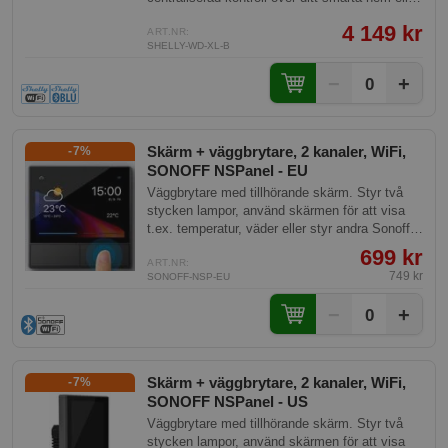
kontor. Den är utformad för enkel installation i
4 149 kr
en standard europeisk dosa, och kräver endast
ART.NR:
SHELLY-WD-XL-B
en 230V strömtillförsel och en 2.4 GHz Wi-Fi-
anslutning för att fungera.
−
+
0
Skärm + väggbrytare, 2 kanaler, WiFi,
-7%
SONOFF NSPanel - EU
Väggbrytare med tillhörande skärm. Styr två
stycken lampor, använd skärmen för att visa
t.ex. temperatur, väder eller styr andra Sonoff
produkter.
699 kr
ART.NR:
749 kr
SONOFF-NSP-EU
−
+
0
Skärm + väggbrytare, 2 kanaler, WiFi,
-7%
SONOFF NSPanel - US
Väggbrytare med tillhörande skärm. Styr två
stycken lampor, använd skärmen för att visa