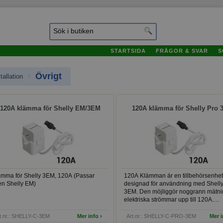
STARTSIDA
FRÅGOR & SVAR
S
›
Övrigt
tallation
igt
120A klämma för Shelly EM/3EM
120A klämma för Shelly Pro
ämma för Shelly 3EM, 120A (Passar
120A Klämman är en tillbehörsenhet
en Shelly EM)
designad för användning med Shelly
3EM. Den möjliggör noggrann mätni
elektriska strömmar upp till 120A.
Används som utbytesenhet eller för a
även kunna mäta nollan.
t.nr.: SHELLY-C-3EM
Mer info ›
Art.nr.: SHELLY-C-PRO-3EM
Mer i