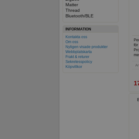
Matter
Thread
Bluetooth/BLE
INFORMATION
Kontakta oss
Per
Om oss
för
Nyligen visade produkter
Pr
Webbplatskarta
me
Frakt & returer
Sekretesspolicy
Ar
Köpvillkor
1
B