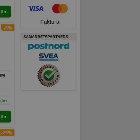
Köp
Faktura
-6%
SAMARBETSPARTNERS
nte
nfo ›
Köp
-29%