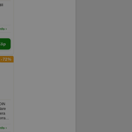
ill
nfo ›
Köp
-72%
 DIN
tare
tera
orra
n.
nfo ›