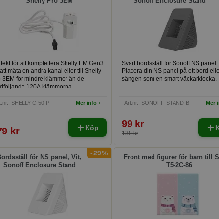
Shelly Pro 3EM
Sonoff Enclosure Stand
fekt för att komplettera Shelly EM Gen3
Svart bordsställ för Sonoff NS panel.
 att mäta en andra kanal eller till Shelly
Placera din NS panel på ett bord elle
o 3EM för mindre klämmor än de
sängen som en smart väckarklocka.
dföljande 120A klämmorna.
t.nr.: SHELLY-C-50-P
Mer info ›
Art.nr.: SONOFF-STAND-B
Mer i
99 kr
Köp
79 kr
139 kr
-29%
ordsställ för NS panel, Vit,
Front med figurer för barn till 
Sonoff Enclosure Stand
T5-2C-86