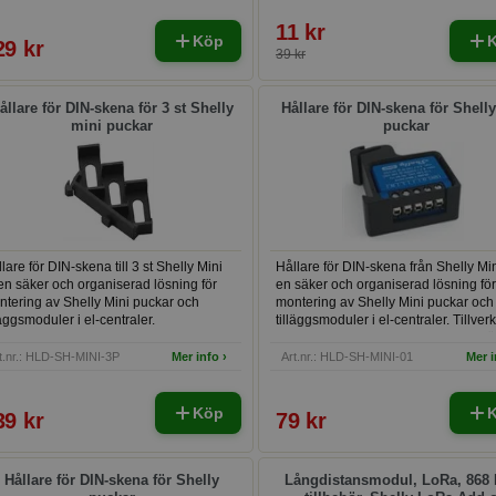
11 kr
Köp
29 kr
39 kr
ållare för DIN-skena för 3 st Shelly
Hållare för DIN-skena för Shell
mini puckar
puckar
lare för DIN-skena till 3 st Shelly Mini
Hållare för DIN-skena från Shelly Min
en säker och organiserad lösning för
en säker och organiserad lösning för
tering av Shelly Mini puckar och
montering av Shelly Mini puckar och
läggsmoduler i el-centraler.
tilläggsmoduler i el-centraler. Tillver
PETG V0-filament garanterar den h
brandsäkerhet enligt UL94 V0-stand
t.nr.: HLD-SH-MINI-3P
Mer info ›
Art.nr.: HLD-SH-MINI-01
Mer i
och är idealisk för både professionel
DIY-projekt.
Köp
39 kr
79 kr
Hållare för DIN-skena för Shelly
Långdistansmodul, LoRa, 868