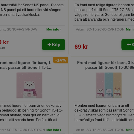
t bordsställ för Sonoff NS panel. Placera
En front med roliga figurer för barn 
 NS panel på ett bord eller vid sängen
passar perfekt till Sonoff T5-2C-86 s
m en smart väckarklocka.
väggströmbrytare. Gör det roligare fö
barn att använda och interagera me
smarta hem-enheter.
t.nr.: SONOFF-STAND-W
Mer info ›
Art.nr.: SO-T5-2C-86-CARTOON
Mer i
9 kr
Köp
69 kr
 kr
-14%
ront med figurer för barn, 1
Front med figurer för barn, 3 k
nal, passar till Sonoff T5-1C-
passar till Sonoff T5-3C-86
86
nt med figurer för barn är en dekorativ
Fronten med figurer för barn är ett
 pedagogisk lösning för Sonoff T5-1C-
dekorativt skal som passar till Sonoff
smart brytare, som ger en barnvänlig
3C-86 smarta väggströmbrytare. De
ch till ditt smarta hem. Perfekt för att
barnvänliga front tillför ett lekfullt och
erlätta inlärningen om teknik på ett
färgglatt element till barnrummet, uta
fullt sätt.
kompromissa med funktionaliteten h
t.nr.: SO-T5-1C-86-CARTOON
Mer info ›
Art.nr.: SO-T5-3C-86-CARTOON
Mer i