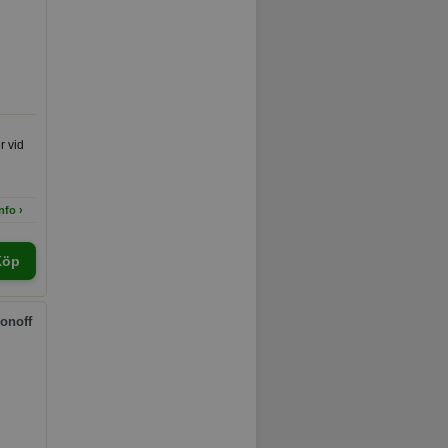
r vid
nfo ›
Köp
Sonoff