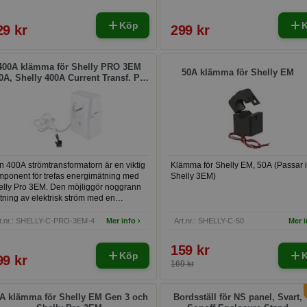
Köp
29 kr
299 kr
400A klämma för Shelly PRO 3EM
50A klämma för Shelly EM
0A, Shelly 400A Current Transf. Pro
3EM-400
 400A strömtransformatorn är en viktig
Klämma för Shelly EM, 50A (Passar i
mponent för trefas energimätning med
Shelly 3EM)
elly Pro 3EM. Den möjliggör noggrann
ning av elektrisk ström med en
acitet upp till 400A, vilket gör den
alisk för större elektriska system där
t.nr.: SHELLY-C-PRO-3EM-4
Mer info ›
Art.nr.: SHELLY-C-50
Mer i
ggrann övervakning av energiflöden är
görande.
159 kr
Köp
99 kr
169 kr
A klämma för Shelly EM Gen 3 och
Bordsställ för NS panel, Svart,