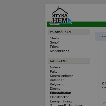
VARUMÄRKEN
Elins
Shelly
Sonoff
Övr
Frient
MotionBlinds
KATEGORIER
Nyheter
Paket
Kontrollenheter
Antenner
Kl
Belysning
äv
Dimmer
Elinstallation
Elprisklockor
Energimätning
Ar
Gardiner/Rullgardiner