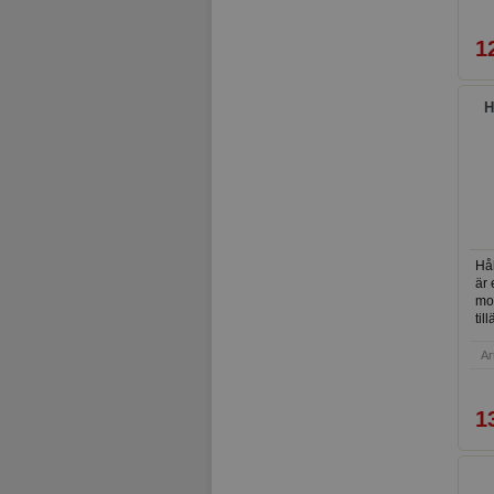
1
H
Hål
är 
mon
til
Ar
1