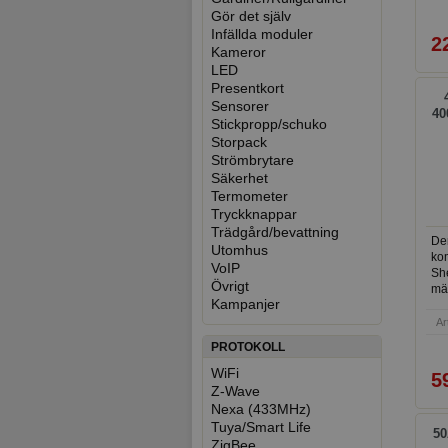
Gör det själv
Infällda moduler
2
Kameror
LED
Presentkort
Sensorer
40
Stickpropp/schuko
Storpack
Strömbrytare
Säkerhet
Termometer
Tryckknappar
Trädgård/bevattning
Den
Utomhus
ko
VoIP
Sh
Övrigt
mät
Kampanjer
kap
ide
Ar
no
PROTOKOLL
av
WiFi
5
Z-Wave
Nexa (433MHz)
Tuya/Smart Life
50
ZigBee