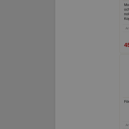
Mo
och
nol
Kop
enh
Ar
4
För
Ar