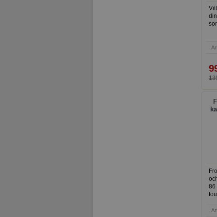
Vit
din
so
Ar
9
139
F
ka
Fro
och
86 
tou
und
lek
Ar