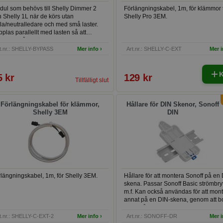
dul som behövs till Shelly Dimmer 2
Förlängningskabel, 1m, för klämmor t
 Shelly 1L när de körs utan
Shelly Pro 3EM.
la/neutralledare och med små laster.
plas parallellt med lasten så att
eterna får tillräcklig ström.
t.nr.: SHELLY-BYPASS
Mer info ›
Art.nr.: SHELLY-C-EXT
Mer i
5 kr
129 kr
Tillfälligt slut
Förlängningskabel för klämmor,
Hållare för DIN Skenor, Sonoff
Shelly 3EM
DIN
längningskabel, 1m, för Shelly 3EM.
Hållare för att montera Sonoff på en
skena. Passar Sonoff Basic strömbry
m.f. Kan också användas för att mon
annat på en DIN-skena, genom att b
egna hål i den som passar produkte
t.nr.: SHELLY-C-EXT-2
Mer info ›
Art.nr.: SONOFF-DR
Mer i