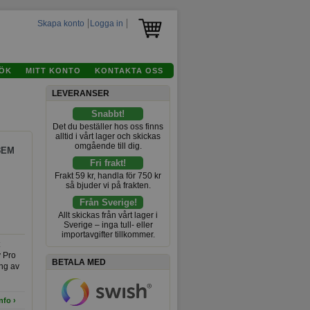
Skapa konto
Logga in
ÖK
MITT KONTO
KONTAKTA OSS
LEVERANSER
Snabbt!
Det du beställer hos oss finns
alltid i vårt lager och skickas
omgående till dig.
 3EM
Fri frakt!
Frakt 59 kr, handla för 750 kr
så bjuder vi på frakten.
Från Sverige!
Allt skickas från vårt lager i
Sverige – inga tull- eller
importavgifter tillkommer.
 Pro
BETALA MED
ng av
tt
nfo ›