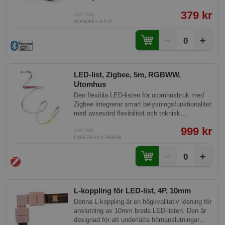
rörligt ljus. Fungerar både direkt med Bluetooth
379 kr
eller uppkopplat mot WiFi.
ART.NR:
SONOFF-L3-5-P
−
+
0
LED-list, Zigbee, 5m, RGBWW,
Utomhus
Den flexibla LED-listen för utomhusbruk med
Zigbee integrerar smart belysningsfunktionalitet
med avsevärd flexibilitet och teknisk
innovation. Med möjligheten att välja bland 16
999 kr
miljoner färger och justerbar färgtemperatur,
ART.NR:
OSR-ZB-FLX-RGBW
levererar denna LED-list både funktionalitet och
estetisk anpassning för utomhusmiljöer.
−
+
0
L-koppling för LED-list, 4P, 10mm
Denna L-koppling är en högkvalitativ lösning för
anslutning av 10mm breda LED-listen. Den är
designad för att underlätta hörnanslutningar