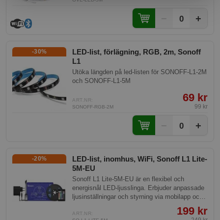
−
+
0
LED-list, förlägning, RGB, 2m, Sonoff
-30%
L1
Utöka längden på led-listen för SONOFF-L1-2M
och SONOFF-L1-5M
69 kr
ART.NR:
99 kr
SONOFF-RGB-2M
−
+
0
LED-list, inomhus, WiFi, Sonoff L1 Lite-
-20%
5M-EU
Sonoff L1 Lite-5M-EU är en flexibel och
energisnål LED-ljusslinga. Erbjuder anpassade
ljusinställningar och styrning via mobilapp och
fjärrkontroll. Denna modell kommer med en 5
199 kr
meter lång slinga för inomhusbruk.
ART.NR: