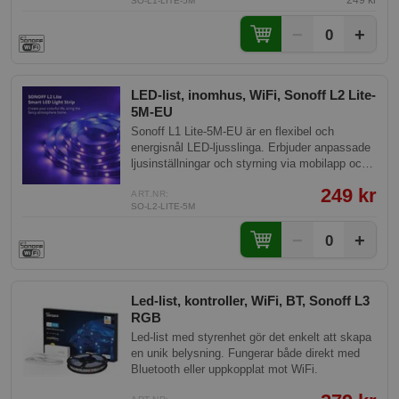
249 kr
SO-L1-LITE-5M
−
+
0
LED-list, inomhus, WiFi, Sonoff L2 Lite-
5M-EU
Sonoff L1 Lite-5M-EU är en flexibel och
energisnål LED-ljusslinga. Erbjuder anpassade
ljusinställningar och styrning via mobilapp och
fjärrkontroll. Denna modell kommer med en 5
249 kr
meter lång slinga för inomhusbruk.
ART.NR:
SO-L2-LITE-5M
−
+
0
Led-list, kontroller, WiFi, BT, Sonoff L3
RGB
Led-list med styrenhet gör det enkelt att skapa
en unik belysning. Fungerar både direkt med
Bluetooth eller uppkopplat mot WiFi.