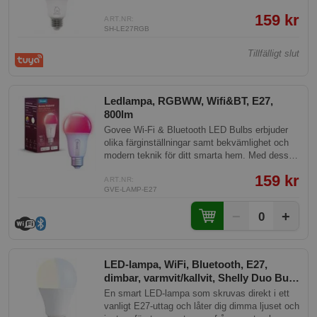
159 kr
ART.NR:
SH-LE27RGB
Tillfälligt slut
Ledlampa, RGBWW, Wifi&BT, E27,
800lm
Govee Wi-Fi & Bluetooth LED Bulbs erbjuder
olika färginställningar samt bekvämlighet och
modern teknik för ditt smarta hem. Med dessa
lampor kan du anpassa ljusstyrkan efter dina
159 kr
önskemål, styra dem med röstkommandon och
ART.NR:
GVE-LAMP-E27
synkronisera med musik. Funktionen för
gruppkontroll underlättar hanteringen av upp till
−
+
0
50 lampor samtidigt.
LED-lampa, WiFi, Bluetooth, E27,
dimbar, varmvit/kallvit, Shelly Duo Bulb
E27 Gen3
En smart LED-lampa som skruvas direkt i ett
vanligt E27-uttag och låter dig dimma ljuset och