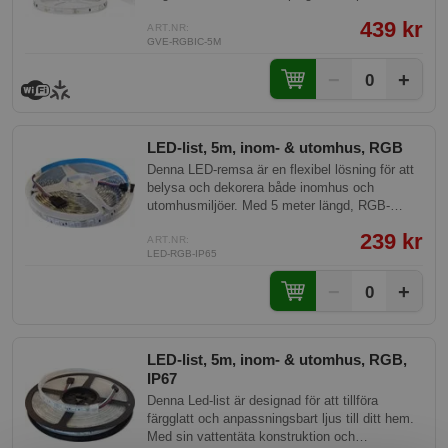
utformade för att lysa upp ditt hem på ett
439 kr
dynamiskt och unikt sätt, och erbjuder ett
ART.NR:
GVE-RGBIC-5M
enkelt sätt att förbättra atmosfären i vilket rum
som helst.
−
+
0
LED-list, 5m, inom- & utomhus, RGB
Denna LED-remsa är en flexibel lösning för att
belysa och dekorera både inomhus och
utomhusmiljöer. Med 5 meter längd, RGB-
ljusstyrka och skyddsklassen IP65, erbjuder
239 kr
den hållbarhet och anpassningsbarhet för olika
ART.NR:
LED-RGB-IP65
ljussättningsbehov, från atmosfärbelysning till
funktionell belysning i smarta hem.
−
+
0
LED-list, 5m, inom- & utomhus, RGB,
IP67
Denna Led-list är designad för att tillföra
färgglatt och anpassningsbart ljus till ditt hem.
Med sin vattentäta konstruktion och