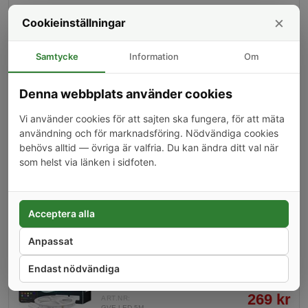
mångsidiga RGB-färgschema är den idealisk
349 kr
för både inomhus- och utomhusbruk. Dess
ART.NR:
×
Cookieinställningar
LED-RGB-IP67
effektiva energianvändning gör den till ett
miljövänligt val.
−
+
0
Samtycke
Information
Om
Denna webbplats använder cookies
LED-list, 5m, inomhus, RGB
Denna 5 meter långa LED-strip erbjuder
Vi använder cookies för att sajten ska fungera, för att mäta
färgstarka ljuseffekter med 5050 RGB-dioder
användning och för marknadsföring. Nödvändiga cookies
vid 12 volt och en täthet på 60 lysdioder per
behövs alltid — övriga är valfria. Du kan ändra ditt val när
meter. Med IP20-klassning är den idealisk för
199 kr
som helst via länken i sidfoten.
inomhusapplikationer och dekorativa
ART.NR:
LED-RGB-IP20
belysningseffekter. En perfekt lösning för dem
som vill skapa en visuellt tilltalande atmosfär i
−
+
0
hemmet med enkel installation.
Acceptera alla
Anpassat
Ledlist, 5m, RGB, Wifi&BT
Endast nödvändiga
269 kr
ART.NR:
GVE-LED-5M