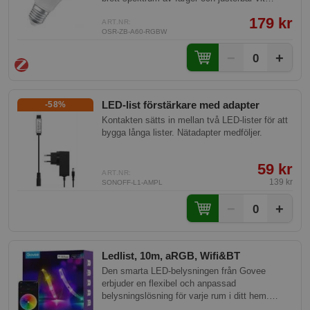
vardagsrum, sovrum, hall eller hemmakontor.
nyans, allt styrbart via ZigBee 3.0-teknik.
179 kr
Denna smarta lampa passar perfekt för både
ART.NR:
OSR-ZB-A60-RGBW
hem och hotellmiljöer.
−
+
0
LED-list förstärkare med adapter
-58%
Kontakten sätts in mellan två LED-lister för att
bygga långa lister. Nätadapter medföljer.
59 kr
ART.NR:
139 kr
SONOFF-L1-AMPL
−
+
0
Ledlist, 10m, aRGB, Wifi&BT
Den smarta LED-belysningen från Govee
erbjuder en flexibel och anpassad
belysningslösning för varje rum i ditt hem.
Genom att använda röststyrning eller Govee