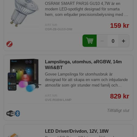
OSRAM SMART PAR16 GU10 4,7W är en
modern LED-spotlight designad för smarta
hem, som erbjuder precisionsbelysning med sin
effektiva reflektorform. Kompatibel med ZigBee
159 kr
3.0 och styrs enkelt via app, Alexa eller Google
ART.NR:
OSR-ZB-GU10-DIM
Home, gör den det möjligt för användare att
skapa det perfekta belysningsklimatet i sina
−
+
0
hem.
Lampslinga, utomhus, aRGBW, 14m
Wifi&BT
Govee Lampslinga för utomhusbruk är
designad för att skapa en varm och inbjudande
atmosfär som gör stunder med familj och
vänner ännu mer speciella. Den passar perfekt
829 kr
för trädgårdar, uteplatser, bakgårdar och
ART.NR:
GVE-RGBW-LAMP
utomhusaktiviteter.
Tillfälligt slut
LED Driver/Drivdon, 12V, 18W