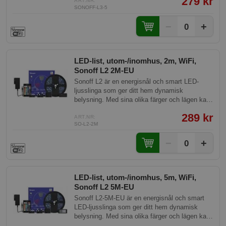
279 kr
ART.NR:
SONOFF-L3-5
−
+
0
LED-list, utom-/inomhus, 2m, WiFi,
Sonoff L2 2M-EU
Sonoff L2 är en energisnål och smart LED-
ljusslinga som ger ditt hem dynamisk
belysning. Med sina olika färger och lägen kan
du enkelt skapa en atmosfär som passar alla
289 kr
tillfällen.
ART.NR:
SO-L2-2M
−
+
0
LED-list, utom-/inomhus, 5m, WiFi,
Sonoff L2 5M-EU
Sonoff L2-5M-EU är en energisnål och smart
LED-ljusslinga som ger ditt hem dynamisk
belysning. Med sina olika färger och lägen kan
du enkelt skapa en atmosfär som passar alla