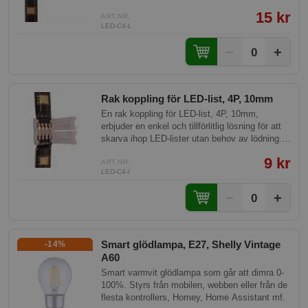
utan krångligt kablage. Med 4-polig anslutning
15 kr
är den idealisk för RGB LED-lister och ger
ART.NR:
LED-C4-L
smidig strömmatas mellan sektioner inom ett
smart hem.
−
+
0
Rak koppling för LED-list, 4P, 10mm
En rak koppling för LED-list, 4P, 10mm,
erbjuder en enkel och tillförlitlig lösning för att
skarva ihop LED-lister utan behov av lödning.
Detta praktiska tillbehör garanterar en stabil
9 kr
anslutning, vilket optimerar installationen av
ART.NR:
LED-C4-I
LED-belysningssystem i smarta hem.
−
+
0
Smart glödlampa, E27, Shelly Vintage
-14%
A60
Smart varmvit glödlampa som går att dimra 0-
100%. Styrs från mobilen, webben eller från de
flesta kontrollers, Homey, Home Assistant mf.