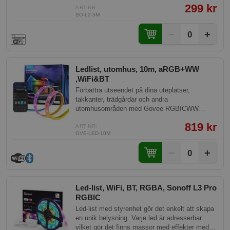
299 kr
tillfällen.
ART.NR:
SO-L2-5M
−
+
0
Ledlist, utomhus, 10m, aRGB+WW
,WiFi&BT
Förbättra utseendet på dina uteplatser,
takkanter, trädgårdar och andra
utomhusområden med Govee RGBICWW
Outdoor LED Strip Lights. Dessa ljus erbjuder
819 kr
möjligheten att förvandla festligheter utan
ART.NR:
GVE-LED-10M
behov av manuell förändring. Med kombination
av varma och kalla vita lysdioder anpassas de
−
+
0
enkelt för säkerhetsbelysning eller daglig
användning.
Led-list, WiFi, BT, RGBA, Sonoff L3 Pro
RGBIC
Led-list med styrenhet gör det enkelt att skapa
en unik belysning. Varje led är adresserbar
vilket gör det finns massor med effekter med