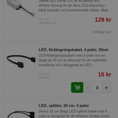
Denna LED Driver 12V är en pålitlig och
effektiv lösning för att driva LED-belysning i
både bostads- och kommersiella miljöer. Med
en matning på 90-240V AC och en utgång på
129 kr
12V DC, säkerställer den stabil och säker
ART.NR:
LED-DR-12-15
strömförsörjning samtidigt som den erbjuder
skydd mot överström och kortslutningar.
Tillfälligt slut
LED, förlängningskabel, 4 poler, 20cm
LED-förlängningskabeln med 4 poler och en
längd på 20 cm är utformad för att underlätta
installation och utbyggnad av LED-
belysningssystem. Perfekt för smarta hem-
15 kr
projekt där flexibilitet och tillförlitlighet är
ART.NR:
LED-EXT
viktiga, denna kabel erbjuder högkvalitativ
anslutning för olika typer av LED-
−
+
0
konfigurationer.
LED, splitter, 20 cm, 4 poler
Denna 20 cm långa LED splitter kabel med 4
poler är designad för att effektivt fördela ström