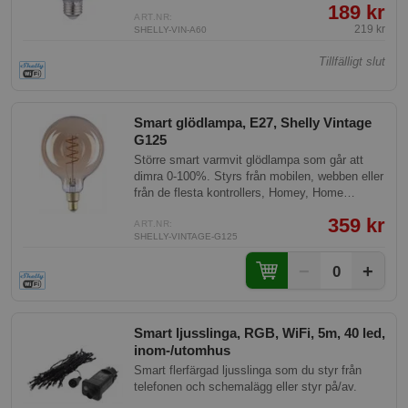
189 kr
ART.NR:
219 kr
SHELLY-VIN-A60
Tillfälligt slut
Smart glödlampa, E27, Shelly Vintage
G125
Större smart varmvit glödlampa som går att
dimra 0-100%. Styrs från mobilen, webben eller
från de flesta kontrollers, Homey, Home
Assistant mf.
359 kr
ART.NR:
SHELLY-VINTAGE-G125
−
+
0
Smart ljusslinga, RGB, WiFi, 5m, 40 led,
inom-/utomhus
Smart flerfärgad ljusslinga som du styr från
telefonen och schemalägg eller styr på/av.