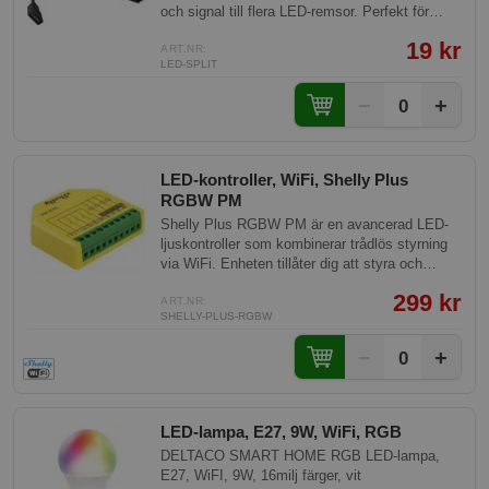
och signal till flera LED-remsor. Perfekt för
smarta hem-användare som vill utöka
19 kr
belysningslösningar utan komplicerade
ART.NR:
LED-SPLIT
installationer. Kabeln underlättar enkel och
bekymmersfri anslutning och förbättrar din
−
+
0
smarta belysningserfarenhet.
LED-kontroller, WiFi, Shelly Plus
RGBW PM
Shelly Plus RGBW PM är en avancerad LED-
ljuskontroller som kombinerar trådlös styrning
via WiFi. Enheten tillåter dig att styra och
anpassa dina LED-ljuskällor med RGBW-
299 kr
funktioner direkt från din smartphone eller
ART.NR:
SHELLY-PLUS-RGBW
röstassistenter.
−
+
0
LED-lampa, E27, 9W, WiFi, RGB
DELTACO SMART HOME RGB LED-lampa,
E27, WiFI, 9W, 16milj färger, vit