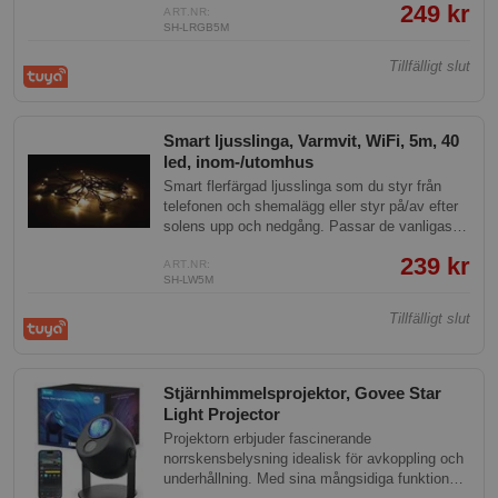
249 kr
ART.NR:
SH-LRGB5M
Tillfälligt slut
Smart ljusslinga, Varmvit, WiFi, 5m, 40
led, inom-/utomhus
Smart flerfärgad ljusslinga som du styr från
telefonen och shemalägg eller styr på/av efter
solens upp och nedgång. Passar de vanligaste
ljusslingorna på marknaden.
239 kr
ART.NR:
SH-LW5M
Tillfälligt slut
Stjärnhimmelsprojektor, Govee Star
Light Projector
Projektorn erbjuder fascinerande
norrskensbelysning idealisk för avkoppling och
underhållning. Med sina mångsidiga funktioner