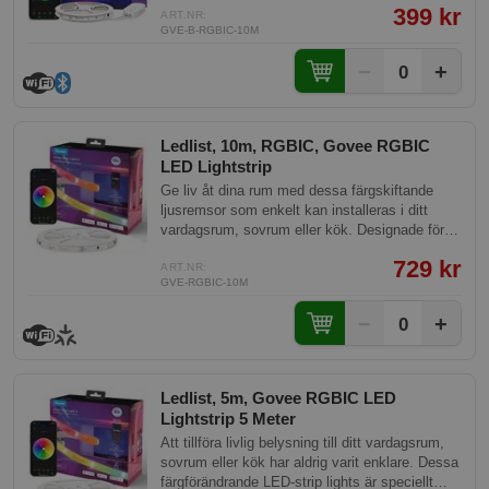
399 kr
Home-appen kan du enkelt justera färger och
ART.NR:
GVE-B-RGBIC-10M
effekter för en personlig atmosfär. Denna
smarta enhet ger både stil och funktionalitet
−
+
0
med hög användarvänlighet.
Ledlist, 10m, RGBIC, Govee RGBIC
LED Lightstrip
Ge liv åt dina rum med dessa färgskiftande
ljusremsor som enkelt kan installeras i ditt
vardagsrum, sovrum eller kök. Designade för
att ge ditt hem en dynamisk och unik
729 kr
belysning, erbjuder dessa ljusremsor ett
ART.NR:
GVE-RGBIC-10M
mångsidigt sätt att lyfta din interiör.
−
+
0
Ledlist, 5m, Govee RGBIC LED
Lightstrip 5 Meter
Att tillföra livlig belysning till ditt vardagsrum,
sovrum eller kök har aldrig varit enklare. Dessa
färgförändrande LED-strip lights är speciellt