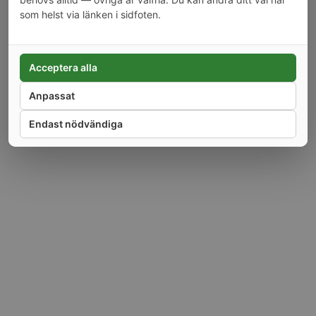
som helst via länken i sidfoten.
Alla priser är inkl moms.
Copyright © 2026 Tarra AB. Alla rättigheter reserverade. Webbutiken drivs av
Tarra AB, orgnr 556819-9953, Sorterargatan 12, 162 50 Vällingby.
Acceptera alla
Anpassat
Endast nödvändiga