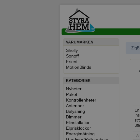
VARUMÄRKEN
ZigB
Shelly
Sonoff
Inf
Frient
MotionBlinds
KATEGORIER
Nyheter
Paket
Kontrollenheter
Antenner
En
Belysning
ins
Dimmer
str
Elinstallation
uta
Elprisklockor
Omv
Energimätning
lju
Ar
Gardiner/Rullgardiner