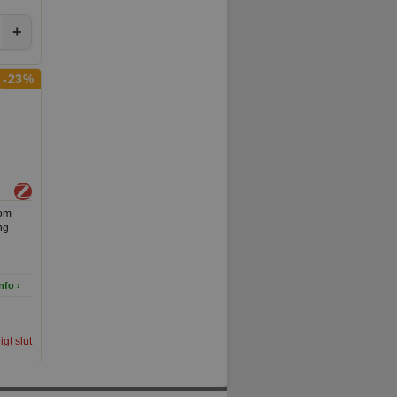
eway.
+
-23%
som
ng
nfo ›
ligt slut