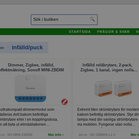
STARTSIDA
FRÅGOR & SVAR
S
›
Infälld/puck
ee
älld/puck
Dimmer, Zigbee, infälld,
Infälld reläbrytare, 2-pack,
effektmätning, Sonoff MINI-ZBDIM
Zigbee, 1 kanal, ingen nolla,
Sonoff ZBMINI-L2 Extreme
 ultrakompakt dimmermodul som
Extremt liten strömbrytare för monter
talleras dolt bakom befintliga
bakom befintlig strömbrytare. Styr di
ömbrytare eller i en kopplingsdosa,
lampa med din vanliga strömbrytare 
n att byta ut elinstallationen.
via mobilen. Fungerar utan nolla
andlar vanlig belysning till smart
framdragen, så passar alla strömbryt
sstyrning med mjuk och flimmerfri
t.nr.: SO-MINI-ZBDIM
Mer info ›
Art.nr.: SO-ZBMINI-L2-2
Mer i