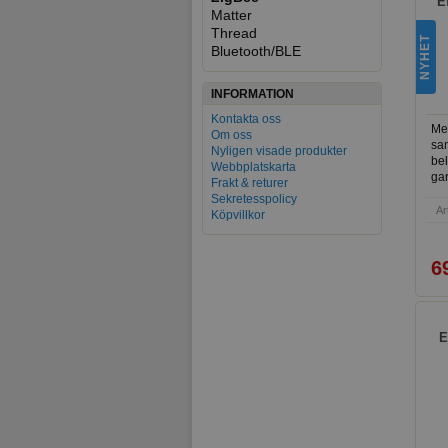
E
Matter
Thread
NYHET
Bluetooth/BLE
INFORMATION
Kontakta oss
Me
Om oss
sa
Nyligen visade produkter
bel
Webbplatskarta
gar
Frakt & returer
uta
Sekretesspolicy
Eff
Ar
Köpvillkor
kol
Mo
bef
6
och
Pas
hem
sty
två
E