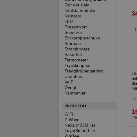
reg
Gör det själv
vil
ti
Infällda moduler
3
by
Kameror
di
LED
gl
Presentkort
oc
I
Sensorer
upp
Stickpropp/schuko
kos
Storpack
Strömbrytare
Säkerhet
Termometer
Tryckknappar
Trädgård/bevattning
Lit
Utomhus
bef
VoIP
din
Övrigt
Fun
Kampanjer
pas
Ar
PROTOKOLL
1
WiFi
199
Z-Wave
Nexa (433MHz)
Tuya/Smart Life
ZigBee