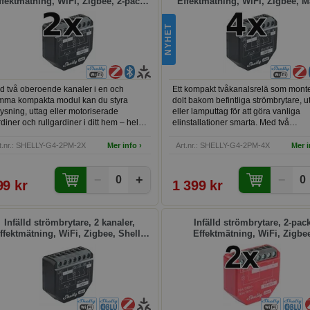
ffektmätning, WiFi, Zigbee, 2-pack,
Effektmätning, WiFi, Zigbee, Ma
Shelly 2PM Gen4
4-pack, Shelly 2PM Gen4
NYHET
d två oberoende kanaler i en och
Ett kompakt tvåkanalsrelä som mont
mma kompakta modul kan du styra
dolt bakom befintliga strömbrytare, u
ysning, uttag eller motoriserade
eller lamputtag för att göra vanliga
diner och rullgardiner i ditt hem – helt
elinstallationer smarta. Med två
n att byta befintliga strömbrytare.
oberoende kanaler kan du styra
ektmätning på varje kanal ger dig full
belysning, fläktar eller motoriserade
t.nr.: SHELLY-G4-2PM-2X
Mer info ›
Art.nr.: SHELLY-G4-2PM-4X
Mer i
l på energiförbrukningen i realtid.
persienner och markiser separat — 
dulen installeras enkelt bakom
samtidigt följa upp energiförbrukning
−
+
−
intliga strömbrytare eller i en vägdosa
realtid per kanal. Passar perfekt för d
0
0
99 kr
1 399 kr
 kräver inget nav för att fungera.
som vill bygga ut ett smart hem i fler
sar dig som vill bygga ut sitt smarta
utan att byta ut befintliga strömbrytar
 steg för steg och vill ha mer smart
Fungerar med Home Assistant, Hom
rning för pengarna – paketet innehåller
(Pro och Bridge), Google Home och
Infälld strömbrytare, 2 kanaler,
Infälld strömbrytare, 2-pack
 enheter.
HomeKit via Matter. Paketet innehålle
ffektmätning, WiFi, Zigbee, Shelly
Effektmätning, WiFi, Zigbe
enheter — ett kostnadseffektivt val fö
2PM Gen4
Bluetooth, Matter, Shelly 1PM
hemmet.