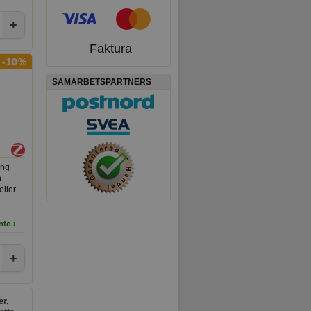
+
Faktura
-10%
SAMARBETSPARTNERS
ing
n
eller
are.
nfo ›
+
er,