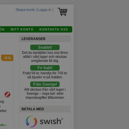
Skapa konto
Logga in
ÖK
MITT KONTO
KONTAKTA OSS
LEVERANSER
Snabbt!
Det du beställer hos oss finns
alltid i vårt lager och skickas
-5%
omgående till dig.
Fri frakt!
Frakt 59 kr, handla för 750 kr
så bjuder vi på frakten.
Från Sverige!
Allt skickas från vårt lager i
Sverige – inga tull- eller
importavgifter tillkommer.
ing
n
BETALA MED
eller
are.
nfo ›