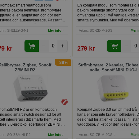
 kompakt smart relämodul som
En kompakt modul som monteras dis
teras bakom befintliga strömbrytare,
bakom befintliga strömbrytare och
guttag eller lampfästen och gör dem
omvandlar upp till två vanliga kretsar 
rrstyrda och automatiserade. Passar för
smarta styrpunkter. Med två oberoe
rning av belysning, fläktar,
kanaler kan du styra exempelvis huv
ragedörrar, bevattningssystem och
och spotbelysning i samma rum sepa
t.nr.: SHELLY-G4-1
Mer info ›
Art.nr.: SO-ZB-M-2GS
Mer i
ra elektriska enheter. Tack vare
via app, röstkommandon eller befintl
entialfria kontakter kan den även styra
strömbrytare. Passar både äldre och
−
+
−
spänningskretsar, portar och
nyare installationer som har nollleda
0
0
79 kr
279 kr
ntaktorer. Fungerar med Home
framdraget. Modulen fungerar som 
sistant, Homey, Google Home och
Zigbee-router och stärker automatiskt
le HomeKit, och kräver inget separat
Zigbee-nätverk i hemmet.
-38%
v vid WiFi-användning.
Reläbrytare, Zigbee, Sonoff
Strömbrytare, 2 kanaler, Zigbee
ZBMINI R2
nolla, Sonoff MINI DUO-L
noff ZBMINI R2 är en kompakt och
Kompakt Zigbee 3.0 switch med två
gsidig smart switch designad för att
kanaler som inte kräver nollledare. 
elt integreras i ditt smarta hem. Med
designad för att enkelt passa in i st
bee 3.0-protokollet erbjuder ZBMINI R2
väggdosor, vilket gör den idealisk för
lförlitlig anslutning och kompatibilitet
installationer. Med stöd för upp till 1
d olika smarta hem-enheter och
total belastning, omvandlar den
t.nr.: SO-ZBMINI-R2
Mer info ›
Art.nr.: SO-ZB-M-2GS-L
Mer i