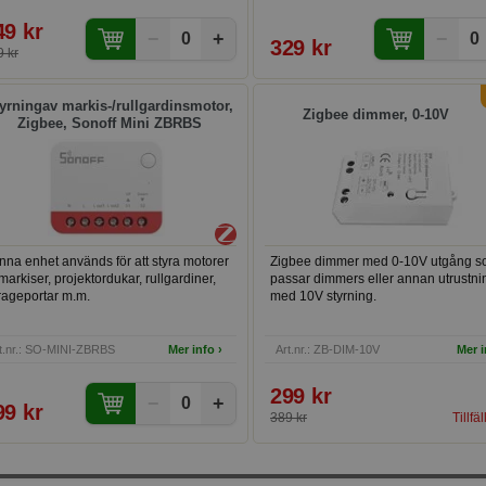
system. Den säkerställer
traditionella strömbrytare till smarta
ändarvänlighet och kontroll via din
enheter med hjälp av en Zigbee-gat
49 kr
−
+
−
rtphone eller röststyrning.
0
0
329 kr
 kr
yrningav markis-/rullgardinsmotor,
Zigbee dimmer, 0-10V
Zigbee, Sonoff Mini ZBRBS
na enhet används för att styra motorer
Zigbee dimmer med 0-10V utgång 
l markiser, projektordukar, rullgardiner,
passar dimmers eller annan utrustni
rageportar m.m.
med 10V styrning.
t.nr.: SO-MINI-ZBRBS
Mer info ›
Art.nr.: ZB-DIM-10V
Mer i
299 kr
−
+
0
99 kr
389 kr
Tillfäl