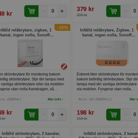
lering av ljusstyrkan. Passar dig som
l kunna styra belysningen via app,
379 kr
−
+
−
dsscheman eller röstkommandon utan att
0
0
49 kr
gga om. Fungerar med de flesta
399 kr
mbara LED-lampor, halogenlampor och
ödlampor. Passar hemmaentusiaster
-15%
h smarta hem-byggar som vill
nfälld reläbrytare, zigbee, 1
Infälld reläbrytare, Zigbee, 1
gradera sin belysning enkelt och
kanal, ingen nolla, Sonoff
kanal, ingen nolla, Sonoff
tnadseffektivt.
ZBMINI-L
ZBMINI-L2 Extreme
en strömbrytare för montering bakom
Extremt liten strömbrytare för monter
intlig strömbrytare. Styr din lampa med
bakom befintlig strömbrytare. Styr di
 vanliga strömbrytare eller via mobilen.
lampa med din vanliga strömbrytare 
gerar utan nolla framdragen, så
via mobilen. Fungerar utan nolla
sar alla strömbrytare.
framdragen, så passar alla strömbryt
t.nr.: ZBMINI-L
Mer info ›
Art.nr.: SO-ZBMINI-L2
Mer i
69 kr
198 kr
−
+
−
0
0
 kr
219 kr
Infälld strömbrytare, 2 kanaler,
Infälld strömbrytare, 2 kanal