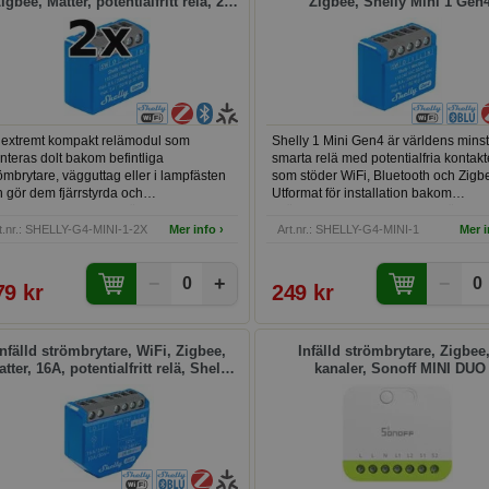
igbee, Matter, potentialfritt relä, 2-
Zigbee, Shelly Mini 1 Gen
pack, Shelly 1 Mini Gen4
 extremt kompakt relämodul som
Shelly 1 Mini Gen4 är världens mins
teras dolt bakom befintliga
smarta relä med potentialfria kontakt
ömbrytare, vägguttag eller i lampfästen
som stöder WiFi, Bluetooth och Zigb
 gör dem fjärrstyrda och
Utformat för installation bakom
omatiserade. Passar för styrning av
strömbrytare, uttag eller lampfästen,
ysning, fläktar, garagedörrar,
möjliggör det enkel kontroll och
t.nr.: SHELLY-G4-MINI-1-2X
Mer info ›
Art.nr.: SHELLY-G4-MINI-1
Mer i
attningssystem och andra elektriska
automatisering av lampor, garagepor
eter. Tack vare potentialfria kontakter
bevattningssystem, fläktar och likna
−
+
−
n den även styra lågspänningskretsar
enheter. Enheten mäter endast 29x
0
0
79 kr
249 kr
 kontaktorer utan direkt spänning på
mm, vilket gör den enkel att installera
gången. Fungerar med Home Assistant,
nästan vilken vägg- eller takdosa s
mey, Google Home och Apple
helst.
eKit, och kräver inget separat nav vid
Infälld strömbrytare, WiFi, Zigbee,
Infälld strömbrytare, Zigbee,
i-användning. Paketet innehåller två
tter, 16A, potentialfritt relä, Shelly
kanaler, Sonoff MINI DUO
eter — perfekt för dig som vill smarta
1 Gen4
l flera rum eller installationer på en
ng.