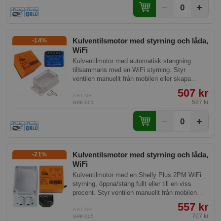
−
+
0
Kulventilsmotor med styrning och låda,
-14%
WiFi
Kulventilmotor med automatisk stängning
tillsammans med en WiFi styrning. Styr
ventilen manuellt från mobilen eller skapa
scheman mm.
507 kr
ART.NR:
587 kr
GRK-001
−
+
0
Kulventilsmotor med styrning och låda,
-21%
WiFi
Kulventilmotor med en Shelly Plus 2PM WiFi
styrning, öppna/stäng fullt eller till en viss
procent. Styr ventilen manuellt från mobilen
eller skapa scheman mm.
557 kr
ART.NR:
707 kr
GRK-005