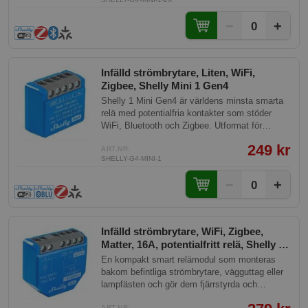
bevattningssystem och andra elektriska
enheter. Tack vare potentialfria kontakter kan
−
+
0
den även styra lågspänningskretsar och
kontaktorer utan direkt spänning på utgången.
Fungerar med Home Assistant, Homey, Google
Home och Apple HomeKit, och kräver inget
Infälld strömbrytare, Liten, WiFi,
separat nav vid WiFi-användning. Paketet
Zigbee, Shelly Mini 1 Gen4
innehåller två enheter — perfekt för dig som vill
Shelly 1 Mini Gen4 är världens minsta smarta
smarta till flera rum eller installationer på en
relä med potentialfria kontakter som stöder
gång.
WiFi, Bluetooth och Zigbee. Utformat för
installation bakom strömbrytare, uttag eller
249 kr
lampfästen, möjliggör det enkel kontroll och
ART.NR:
SHELLY-G4-MINI-1
automatisering av lampor, garageportar,
bevattningssystem, fläktar och liknande
−
+
0
enheter. Enheten mäter endast 29x35x16 mm,
vilket gör den enkel att installera i nästan vilken
vägg- eller takdosa som helst.
Infälld strömbrytare, WiFi, Zigbee,
Matter, 16A, potentialfritt relä, Shelly 1
Gen4
En kompakt smart relämodul som monteras
bakom befintliga strömbrytare, vägguttag eller
lampfästen och gör dem fjärrstyrda och
automatiserade. Passar för styrning av
ART.NR: