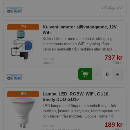
Tillfälligt slut
Kulventilsmotor självstängande, 12V,
-7%
WiFi
Kulventilmotor med automatisk stängning
tillsammans med en WiFi styrning. Styr
ventilen manuellt från mobilen eller skapa
scheman mm. Denna stänger även vid
737 kr
strömavbrott. 12V gör att den är ofarlig att
ART.NR:
790 kr
GRK-002
koppla.
−
+
0
Lampa, LED, RGBW, WiFi, GU10,
-5%
Shelly DUO GU10
LED-lampa med färger som enkelt styrs från
mobilen, justera ljusstyrkan, färgtemperaturen
och färgen från mobilen, Google Home mf.
189 kr
ART.NR: