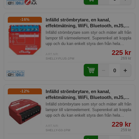
Infälld strömbrytare, en kanal,
-16%
effektmätning, WiFi, Bluetooth, mJS,
Shelly Plus 1PM
Infälld strömbrytare som styr och mäter allt från
lampor till värmeelement. Superenkel att koppla
upp och du kan enkelt styra den från hela
världen. Kraftfull med effektmätning och
225 kr
inbyggd skriptmotor.
ART.NR:
269 kr
SHELLY-PLUS-1PM
−
+
0
Infälld strömbrytare, en kanal,
-12%
effektmätning, WiFi, Bluetooth, mJS,
Shelly Plus 1PM Gen3
Infälld strömbrytare som styr och mäter allt från
lampor till värmeelement. Superenkel att koppla
upp och du kan enkelt styra den från hela
världen. Kraftfull med effektmätning och
229 kr
inbyggd skriptmotor.
ART.NR:
259 kr
SHELLY-G3-1PM