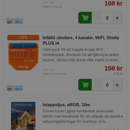
169 kr
synkronisera åtgärder eller utföra komplexa
ART.NR:
SHELLY-G3-I4
utlösningsscenarier. Det är en idealisk lösning
för att förbättra smarta hem-funktioner med sin
−
+
0
moderna teknik.
Infälld sändare, 4 kanaler, WiFi, Shelly
-20%
PLUS i4
Liten puck för att koppla in upp till 4
strömbrytare. Används för att fjärrstyra andra
brytare, skicka http anrop eller starta scenarier
mm.
159 kr
ART.NR:
199 kr
SHELLY-PLUS-I4
−
+
0
Istappsljus, aRGB, 10m
Govee Icicle Lights kombinerar avancerad
teknik med kreativitet för att erbjuda dynamiska
belysningslösningar för inomhus- och
utomhusbruk. Med individuella chips för varje