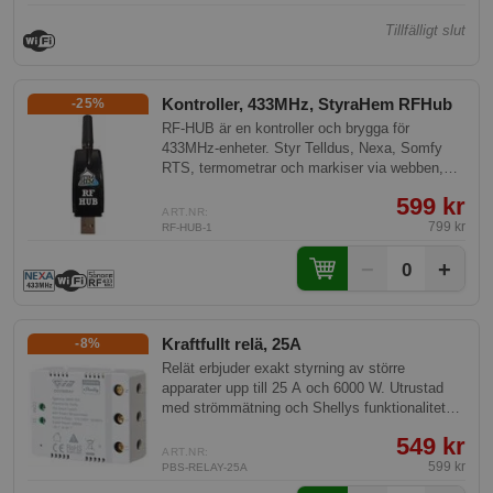
Tillfälligt slut
Kontroller, 433MHz, StyraHem RFHub
-25%
RF-HUB är en kontroller och brygga för
433MHz-enheter. Styr Telldus, Nexa, Somfy
RTS, termometrar och markiser via webben,
Homey, Home Assistant, QtrlMe eller AI – med
599 kr
scheman och automationer. Ge dina 433MHz-
ART.NR:
enheter nytt liv tillsammans med ny teknik.
799 kr
RF-HUB-1
−
+
0
Kraftfullt relä, 25A
-8%
Relät erbjuder exakt styrning av större
apparater upp till 25 A och 6000 W. Utrustad
med strömmätning och Shellys funktionalitet
möjliggör den optimering och övervakning av
549 kr
energiförbrukning i hem och industribyggnader.
ART.NR:
Denna enhet kräver ingen hubb och ansluts via
599 kr
PBS-RELAY-25A
WiFi.