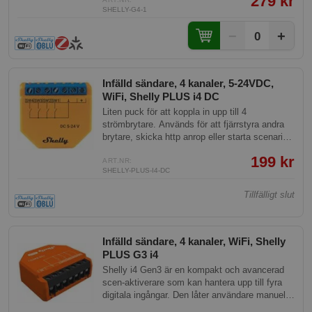
279 kr
belysning, fläktar, garagedörrar,
SHELLY-G4-1
bevattningssystem och andra elektriska
enheter. Tack vare potentialfria kontakter kan
−
+
0
den även styra lågspänningskretsar, portar och
kontaktorer. Fungerar med Home Assistant,
Homey, Google Home och Apple HomeKit, och
kräver inget separat nav vid WiFi-användning.
Infälld sändare, 4 kanaler, 5-24VDC,
WiFi, Shelly PLUS i4 DC
Liten puck för att koppla in upp till 4
strömbrytare. Används för att fjärrstyra andra
brytare, skicka http anrop eller starta scenarier
mm.
199 kr
ART.NR:
SHELLY-PLUS-I4-DC
Tillfälligt slut
Infälld sändare, 4 kanaler, WiFi, Shelly
PLUS G3 i4
Shelly i4 Gen3 är en kompakt och avancerad
scen-aktiverare som kan hantera upp till fyra
digitala ingångar. Den låter användare manuellt
aktivera eller inaktivera varje skapad scen,