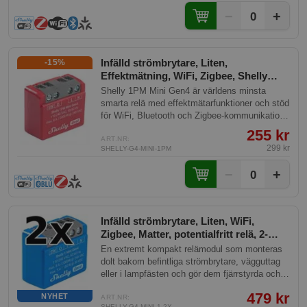
för dig som vill göra hemmet smartare utan
−
+
0
stora installationer. Fungerar med Home
Assistant, Homey, Google Home och många
andra plattformar, och kräver inget separat nav.
Paketet innehåller två enheter.
Infälld strömbrytare, Liten,
-15%
Effektmätning, WiFi, Zigbee, Shelly
Mini 1PM Gen4
Shelly 1PM Mini Gen4 är världens minsta
smarta relä med effektmätarfunktioner och stöd
för WiFi, Bluetooth och Zigbee-kommunikation.
Designad för att installeras bakom
255 kr
strömbrytare, uttag eller lamputtag, möjliggör
ART.NR:
299 kr
SHELLY-G4-MINI-1PM
den enkel kontroll och automatisering av
lampor, fläktar, pumpar och liknande enheter.
−
+
0
Infälld strömbrytare, Liten, WiFi,
Zigbee, Matter, potentialfritt relä, 2-
pack, Shelly 1 Mini Gen4
En extremt kompakt relämodul som monteras
dolt bakom befintliga strömbrytare, vägguttag
eller i lampfästen och gör dem fjärrstyrda och
automatiserade. Passar för styrning av
479 kr
NYHET
belysning, fläktar, garagedörrar,
ART.NR:
SHELLY-G4-MINI-1-2X