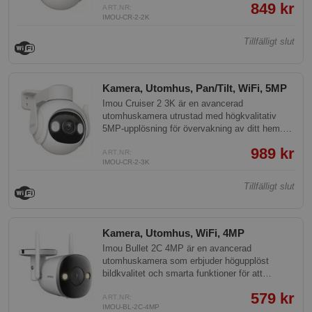
849 kr
mängd intelligenta funktioner som ger dig
ART.NR:
IMOU-CR-2-2K
trygghet och säkerhet dygnet runt.
Tillfälligt slut
Kamera, Utomhus, Pan/Tilt, WiFi, 5MP
Imou Cruiser 2 3K är en avancerad
utomhuskamera utrustad med högkvalitativ
5MP-upplösning för övervakning av ditt hem.
Kameran har tilt- och pan motor och erbjuder en
989 kr
mängd intelligenta funktioner som ger dig
ART.NR:
IMOU-CR-2-3K
trygghet och säkerhet dygnet runt.
Tillfälligt slut
Kamera, Utomhus, WiFi, 4MP
Imou Bullet 2C 4MP är en avancerad
utomhuskamera som erbjuder högupplöst
bildkvalitet och smarta funktioner för att
övervaka ditt hem eller företag. Med sin
579 kr
robusta design och avancerade teknik är denna
ART.NR:
IMOU-BL-2C-4MP
kamera perfekt för säkerhetsändamål.