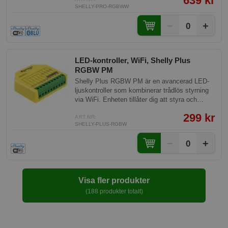
639 kr
lampor/lister, och installationen sker i
SHELLY-PRO-RGBWW
fördelningspanelen. Enheten övervakar
energiförbrukningen via Shelly-appen och är
−
+
0
kompatibel med över 200 partnersystem.
LED-kontroller, WiFi, Shelly Plus
RGBW PM
Shelly Plus RGBW PM är en avancerad LED-
ljuskontroller som kombinerar trådlös styrning
via WiFi. Enheten tillåter dig att styra och
anpassa dina LED-ljuskällor med RGBW-
299 kr
funktioner direkt från din smartphone eller
ART.NR:
SHELLY-PLUS-RGBW
röstassistenter.
−
+
0
Visa fler produkter
(188 produkter totalt)