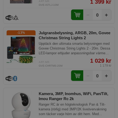
1 399 kr
lampa och ett urval av 16 miljoner färger, ger
ART.NR:
GVE-ISTLJ-10M
dessa ljus en robust och färgstark upplevelse.
De är dessutom vattentäta vilket gör dem
−
+
0
pålitliga året runt.
Julgransbelysning, ARGB, 20m, Govee
-13%
Christmas String Lights 2
Upptäck den ultimata smarta belysningen med
Govee Christmas String Lights 2 - 20m. Dessa
LED-lampor erbjuder anpassningsbar värme
och levande färger för alla tillfällen och ger en
1 029 kr
fantastisk atmosfär. Med avancerad teknologi,
ART.NR:
1 179 kr
GVE-CHRTMS-20M
smart styrning och hög vattentålighet är de
perfekta för både inomhus- och
−
+
0
utomhusdekoration.
Kamera, 3MP, Inomhus, WiFi, Pan/Tilt,
Imou Ranger Rc 2k
Ranger RC är en högteknologisk Pan & Tilt-
kamera (rörlig) med 3MP/2K liveövervakning
som täcker varje hörn av ditt hem. Med