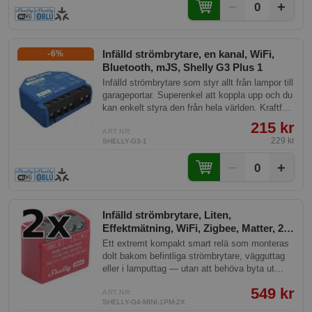
−
+
0
Infälld strömbrytare, en kanal, WiFi,
-6%
Bluetooth, mJS, Shelly G3 Plus 1
Infälld strömbrytare som styr allt från lampor till
garageportar. Superenkel att koppla upp och du
kan enkelt styra den från hela världen. Kraftfull
med inbyggd skriptmotor.
215 kr
ART.NR:
229 kr
SHELLY-G3-1
−
+
0
Infälld strömbrytare, Liten,
Effektmätning, WiFi, Zigbee, Matter, 2-
pack, Shelly 1PM Mini Gen4
Ett extremt kompakt smart relä som monteras
dolt bakom befintliga strömbrytare, vägguttag
eller i lamputtag — utan att behöva byta ut
något synligt. Med inbyggd effektmätning kan
549 kr
du följa elförbrukningen i realtid och sätta upp
ART.NR:
SHELLY-G4-MINI-1PM-2X
scheman eller automatiseringar. Passar perfekt