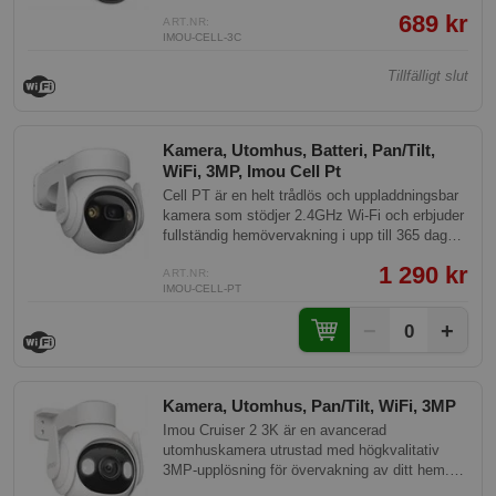
689 kr
ART.NR:
IMOU-CELL-3C
Tillfälligt slut
Kamera, Utomhus, Batteri, Pan/Tilt,
WiFi, 3MP, Imou Cell Pt
Cell PT är en helt trådlös och uppladdningsbar
kamera som stödjer 2.4GHz Wi-Fi och erbjuder
fullständig hemövervakning i upp till 365 dagar
på en enda laddning. Utrustad med 2K-kvalitet
1 290 kr
och IP66-väderbeständighet ger den en stor
ART.NR:
IMOU-CELL-PT
synfält så att du kan hålla koll på hela ditt hem.
Med inbyggd mikrofon och högtalare kan du
−
+
0
lyssna och kommunicera direkt genom
kameran.
Kamera, Utomhus, Pan/Tilt, WiFi, 3MP
Imou Cruiser 2 3K är en avancerad
utomhuskamera utrustad med högkvalitativ
3MP-upplösning för övervakning av ditt hem.
Kameran har tilt- och pan motor och erbjuder en