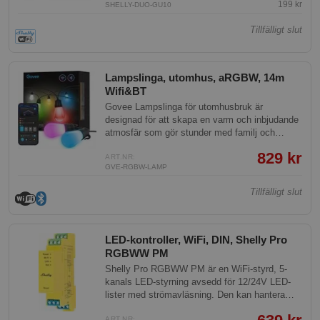
199 kr
SHELLY-DUO-GU10
Tillfälligt slut
Lampslinga, utomhus, aRGBW, 14m
Wifi&BT
Govee Lampslinga för utomhusbruk är
designad för att skapa en varm och inbjudande
atmosfär som gör stunder med familj och
vänner ännu mer speciella. Den passar perfekt
829 kr
för trädgårdar, uteplatser, bakgårdar och
ART.NR:
GVE-RGBW-LAMP
utomhusaktiviteter.
Tillfälligt slut
LED-kontroller, WiFi, DIN, Shelly Pro
RGBWW PM
Shelly Pro RGBWW PM är en WiFi-styrd, 5-
kanals LED-styrning avsedd för 12/24V LED-
lister med strömavläsning. Den kan hantera
RGB, RGBW, RGBWW eller fem vita LED-
ART.NR: