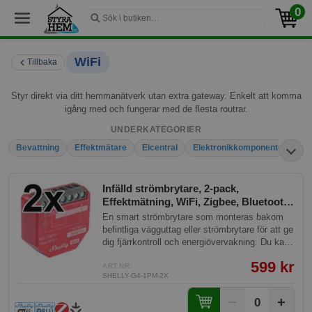
0
WiFi
Tillbaka
Styr direkt via ditt hemmanätverk utan extra gateway. Enkelt att komma
igång med och fungerar med de flesta routrar.
UNDERKATEGORIER
Bevattning
Effektmätare
Elcentral
Elektronikkomponenter
El
Infälld strömbrytare, 2-pack,
Effektmätning, WiFi, Zigbee, Bluetooth,
Matter, Shelly 1PM Gen4
En smart strömbrytare som monteras bakom
befintliga vägguttag eller strömbrytare för att ge
dig fjärrkontroll och energiövervakning. Du kan
styra lampor, apparater och värmeanordningar
599 kr
direkt från mobilen och se exakt hur mycket
ART.NR:
SHELLY-G4-1PM-2X
ström varje enhet använder. Perfekt för smarta
hem som vill spara energi utan att installera
−
+
0
nya fysiska brytare.