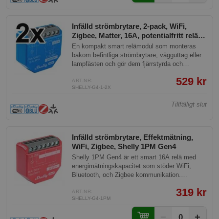
Infälld strömbrytare, 2-pack, WiFi,
Zigbee, Matter, 16A, potentialfritt relä,
Shelly 1 Gen4
En kompakt smart relämodul som monteras
bakom befintliga strömbrytare, vägguttag eller
lampfästen och gör dem fjärrstyrda och
automatiserade. Tack vare potentialfria
529 kr
kontakter kan den styra allt från belysning och
ART.NR:
SHELLY-G4-1-2X
fläktar till garagedörrar och bevattningssystem.
Alla grundläggande funktioner fungerar lokalt
Tillfälligt slut
utan internetanslutning, och enheten kräver
inget separat nav vid WiFi-användning.
Fungerar med Home Assistant, Homey, Google
Home och Apple HomeKit. Detta 2-pack är ett
Infälld strömbrytare, Effektmätning,
prisvärt alternativ för den som vill automatisera
WiFi, Zigbee, Shelly 1PM Gen4
flera rum eller kretsar på en gång.
Shelly 1PM Gen4 är ett smart 16A relä med
energimätningskapacitet som stöder WiFi,
Bluetooth, och Zigbee kommunikation.
Designad för installation bakom strömbrytare,
319 kr
uttag eller lamputtag, möjliggör den enkel
ART.NR:
SHELLY-G4-1PM
kontroll och automation av lampor, fläktar,
pumpar och liknande enheter. Dess kompakta
−
+
0
design passar enkelt i vägg- och takdosor.