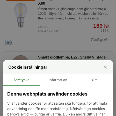
A60
Smart varmvit glödlampa som går att dimra 0-
100%. Styrs från mobilen, webben eller från de
flesta kontrollers, Homey, Home Assistant mf.
189 kr
ART.NR:
219 kr
SHELLY-VIN-A60
Tillfälligt slut
Smart glödlampa, E27, Shelly Vintage
G125
×
Cookieinställningar
Större smart varmvit glödlampa som går att
dimra 0-100%. Styrs från mobilen, webben eller
från de flesta kontrollers, Homey, Home
Samtycke
Information
Om
Assistant mf.
359 kr
ART.NR:
SHELLY-VINTAGE-G125
Denna webbplats använder cookies
Köp
Vi använder cookies för att sajten ska fungera, för att mäta
användning och för marknadsföring. Nödvändiga cookies
behövs alltid — övriga är valfria. Du kan ändra ditt val när