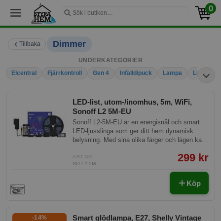
0
Dimmer
Tillbaka
UNDERKATEGORIER
Elcentral
Fjärrkontroll
Gen 4
Infälld/puck
Lampa
LED-driv
LED-list, utom-/inomhus, 5m, WiFi,
Sonoff L2 5M-EU
Sonoff L2-5M-EU är en energisnål och smart
LED-ljusslinga som ger ditt hem dynamisk
belysning. Med sina olika färger och lägen kan
du enkelt skapa en atmosfär som passar alla
299 kr
tillfällen.
ART.NR:
SO-L2-5M
Köp
Smart glödlampa, E27, Shelly Vintage
-14%