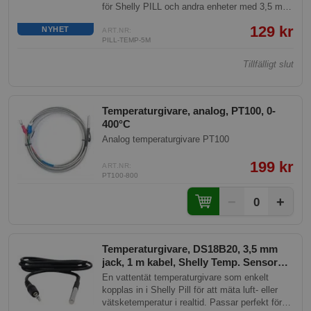
för Shelly PILL och andra enheter med 3,5 mm
temperaturingång. Mätområde -55 till +125 °C.
129 kr
NYHET
ART.NR:
PILL-TEMP-5M
Tillfälligt slut
Temperaturgivare, analog, PT100, 0-
400°C
Analog temperaturgivare PT100
199 kr
ART.NR:
PT100-800
−
+
0
Temperaturgivare, DS18B20, 3,5 mm
jack, 1 m kabel, Shelly Temp. Sensor
DS18B20 3.5mm jack
En vattentät temperaturgivare som enkelt
kopplas in i Shelly Pill för att mäta luft- eller
vätsketemperatur i realtid. Passar perfekt för