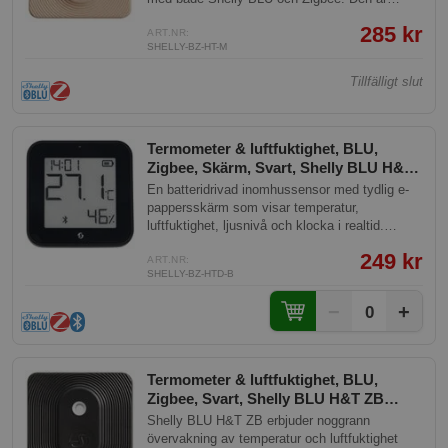
byggd för hållbarhet med IP54-klassning och
285 kr
har en batterilivslängd på upp till 3 år.
ART.NR:
SHELLY-BZ-HT-M
Tillfälligt slut
Termometer & luftfuktighet, BLU,
Zigbee, Skärm, Svart, Shelly BLU H&T
Display ZB Black
En batteridrivad inomhussensor med tydlig e-
pappersskärm som visar temperatur,
luftfuktighet, ljusnivå och klocka i realtid.
Passar perfekt i sovrum, barnrum, kontor eller
249 kr
vardagsrum för att alltid ha koll på
ART.NR:
SHELLY-BZ-HTD-B
inomhusklimatet. Kan kopplas till ditt smarta
hem för att automatiskt styra t.ex.
−
+
0
uppvärmning, ventilation eller gardiner baserat
på aktuella mätvärden. Fungerar med Home
Assistant, Homey och Google Home.
Termometer & luftfuktighet, BLU,
Zigbee, Svart, Shelly BLU H&T ZB
Black
Shelly BLU H&T ZB erbjuder noggrann
övervakning av temperatur och luftfuktighet