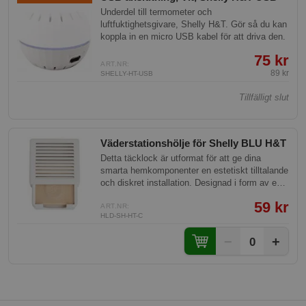
Underdel till termometer och
luftfuktighetsgivare, Shelly H&T. Gör så du kan
koppla in en micro USB kabel för att driva den.
75 kr
ART.NR:
89 kr
SHELLY-HT-USB
Tillfälligt slut
Väderstationshölje för Shelly BLU H&T
Detta täcklock är utformat för att ge dina
smarta hemkomponenter en estetiskt tilltalande
och diskret installation. Designad i form av en
klassisk väderstation, erbjuder den både stil
59 kr
och funktionalitet när den kombineras med
ART.NR:
HLD-SH-HT-C
väggfästet HLD-SH-HT.
−
+
0