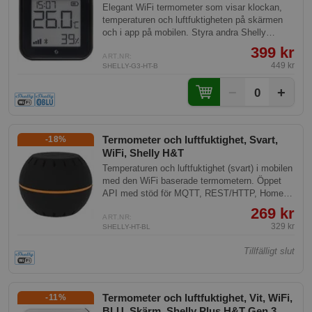
Gen 3 Black
Elegant WiFi termometer som visar klockan,
temperaturen och luftfuktigheten på skärmen
och i app på mobilen. Styra andra Shelly
produkter utifrån temperaturen, t.ex. sätta på
399 kr
ett element när det blir för kallt.
ART.NR:
449 kr
SHELLY-G3-HT-B
−
+
0
Termometer och luftfuktighet, Svart,
-18%
WiFi, Shelly H&T
Temperaturen och luftfuktighet (svart) i mobilen
med den WiFi baserade termometern. Öppet
API med stöd för MQTT, REST/HTTP, Home
assistant mf.
269 kr
ART.NR:
329 kr
SHELLY-HT-BL
Tillfälligt slut
Termometer och luftfuktighet, Vit, WiFi,
-11%
BLU, Skärm, Shelly Plus H&T Gen 3