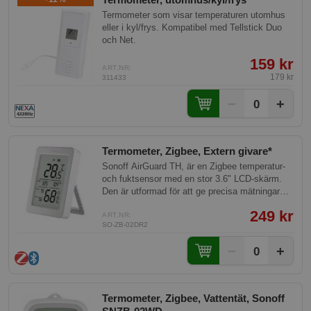
Termometer som visar temperaturen utomhus
eller i kyl/frys. Kompatibel med Tellstick Duo
och Net.
159 kr
ART.NR:
179 kr
311433
−
+
0
Termometer, Zigbee, Extern givare*
Sonoff AirGuard TH, är en Zigbee temperatur-
och fuktsensor med en stor 3.6" LCD-skärm.
Den är utformad för att ge precisa mätningar
och ansluta via både Zigbee och Bluetooth,
249 kr
vilket möjliggör flexibilitet och noggrannhet i
ART.NR:
SO-ZB-02DR2
smarta hem-system.
−
+
0
Termometer, Zigbee, Vattentät, Sonoff