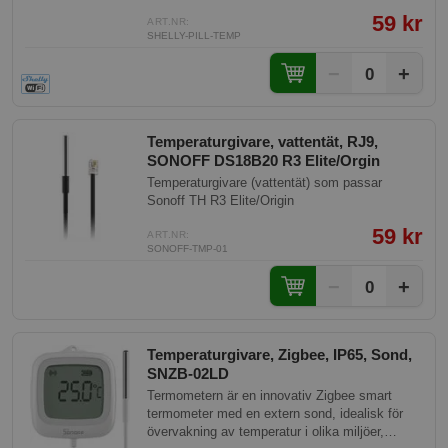
dig som vill övervaka akvarium, pool,
59 kr
varmvattenberedare, växthus eller kylrum utan
ART.NR:
SHELLY-PILL-TEMP
krånglig installation. Plug-and-play – ingen
konfiguration krävs, sensorn känns igen
−
+
0
automatiskt. Data visas direkt i appen och kan
användas för att trigga automatiska åtgärder
som att starta en pump eller få en larmnotis.
Temperaturgivare, vattentät, RJ9,
SONOFF DS18B20 R3 Elite/Orgin
Temperaturgivare (vattentät) som passar
Sonoff TH R3 Elite/Origin
59 kr
ART.NR:
SONOFF-TMP-01
−
+
0
Temperaturgivare, Zigbee, IP65, Sond,
SNZB-02LD
Termometern är en innovativ Zigbee smart
termometer med en extern sond, idealisk för
övervakning av temperatur i olika miljöer,