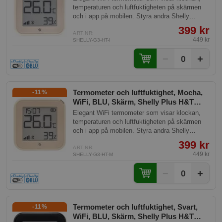
temperaturen och luftfuktigheten på skärmen
och i app på mobilen. Styra andra Shelly
produkter utifrån temperaturen, t.ex. sätta på
399 kr
ett element när det blir för kallt.
ART.NR:
449 kr
SHELLY-G3-HT-I
−
+
0
Termometer och luftfuktighet, Mocha,
-11%
WiFi, BLU, Skärm, Shelly Plus H&T
Gen 3 Mocha
Elegant WiFi termometer som visar klockan,
temperaturen och luftfuktigheten på skärmen
och i app på mobilen. Styra andra Shelly
produkter utifrån temperaturen, t.ex. sätta på
399 kr
ett element när det blir för kallt.
ART.NR:
449 kr
SHELLY-G3-HT-M
−
+
0
Termometer och luftfuktighet, Svart,
-11%
WiFi, BLU, Skärm, Shelly Plus H&T