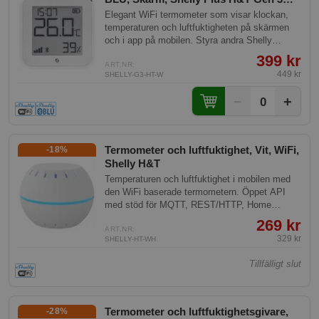
White
Elegant WiFi termometer som visar klockan,
temperaturen och luftfuktigheten på skärmen
och i app på mobilen. Styra andra Shelly
produkter utifrån temperaturen, t.ex. sätta på
399 kr
ett element när det blir för kallt.
ART.NR:
449 kr
SHELLY-G3-HT-W
−
+
0
Termometer och luftfuktighet, Vit, WiFi,
-18%
Shelly H&T
Temperaturen och luftfuktighet i mobilen med
den WiFi baserade termometern. Öppet API
med stöd för MQTT, REST/HTTP, Home
assistant mf.
269 kr
ART.NR:
329 kr
SHELLY-HT-WH
Tillfälligt slut
Termometer och luftfuktighetsgivare,
-28%