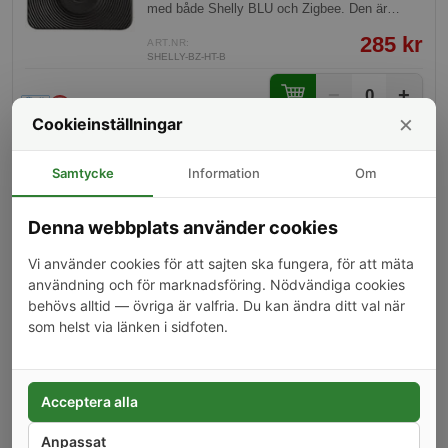
med både Shelly BLU och Zigbee. Den är
byggd för hållbarhet med IP54-klassning och
285 kr
har en batterilivslängd på upp till 3 år.
ART.NR:
SHELLY-BZ-HT-B
−
+
0
×
Cookieinställningar
Termometer inne och ute med
-22%
Samtycke
Information
Om
luftfuktighet
Termometer som visar temperaturen inom- och
utomhus och luftfuktighet inomhus. Kompatibel
Denna webbplats använder cookies
med Tellstick NET och DUO.
Vi använder cookies för att sajten ska fungera, för att mäta
179 kr
ART.NR:
användning och för marknadsföring. Nödvändiga cookies
229 kr
313159
behövs alltid — övriga är valfria. Du kan ändra ditt val när
−
+
0
som helst via länken i sidfoten.
Termometer med skärm, SONOFF
-26%
Acceptera alla
SNZB-02D
Sonoff SNZB-02 är en trådlös ZigBee-
Anpassat