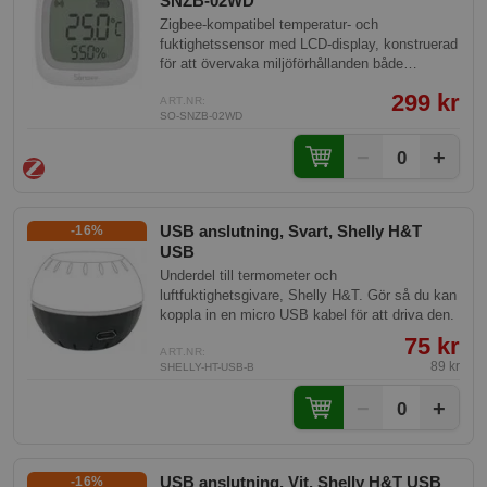
SNZB-02WD
Zigbee-kompatibel temperatur- och
fuktighetssensor med LCD-display, konstruerad
för att övervaka miljöförhållanden både
inomhus och utomhus. Med en vattentät design
299 kr
och hög noggrannhet är denna sensor idealisk
ART.NR:
SO-SNZB-02WD
för olika smarta hem-miljöer och säkerställer
tillförlitlig prestanda i fuktiga förhållanden.
−
+
0
USB anslutning, Svart, Shelly H&T
-16%
USB
Underdel till termometer och
luftfuktighetsgivare, Shelly H&T. Gör så du kan
koppla in en micro USB kabel för att driva den.
75 kr
ART.NR:
89 kr
SHELLY-HT-USB-B
−
+
0
USB anslutning, Vit, Shelly H&T USB
-16%