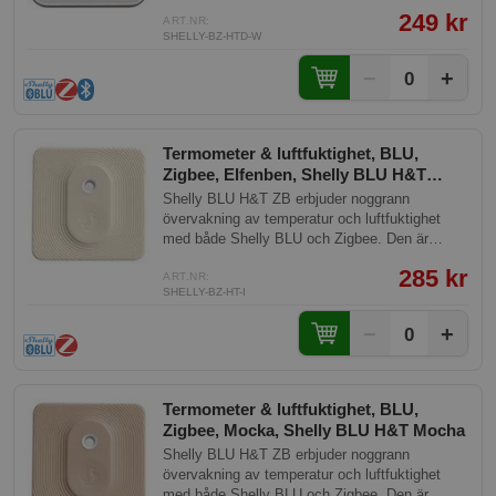
öppna en app. Passar perfekt i vardagsrum,
249 kr
sovrum, barnrum eller kontor för att hålla koll
ART.NR:
SHELLY-BZ-HTD-W
på inomhusklimatet på ett ögonblick. Kan
kopplas ihop med smarta hemplattformar för att
−
+
0
automatisera värmesystem, ventilation eller
belysning baserat på faktiska
rumsförhållanden. Fungerar med Home
Assistant, Google Home och andra plattformar
Termometer & luftfuktighet, BLU,
via Zigbee eller Bluetooth.
Zigbee, Elfenben, Shelly BLU H&T
Ivory
Shelly BLU H&T ZB erbjuder noggrann
övervakning av temperatur och luftfuktighet
med både Shelly BLU och Zigbee. Den är
byggd för hållbarhet med IP54-klassning och
285 kr
har en batterilivslängd på upp till 3 år.
ART.NR:
SHELLY-BZ-HT-I
−
+
0
Termometer & luftfuktighet, BLU,
Zigbee, Mocka, Shelly BLU H&T Mocha
Shelly BLU H&T ZB erbjuder noggrann
övervakning av temperatur och luftfuktighet
med både Shelly BLU och Zigbee. Den är