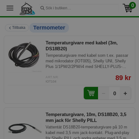
0
Termometer
Tillbaka
Temperaturgivare med kabel (3m,
DS18B20)
Temperaturgivare med kabel som t.ex. passar
med mikrodator (IOT005), Shelly UNI, Shelly
Plus 1/1PM/2/2PM/i4 med SHELLY-PLUS-
ADDON eller Raspberry PI.
89 kr
ART.NR:
IOT104
−
+
0
Temperaturgivare, 10m, DS18B20, 3,5
mm jack för Shelly PILL
Vattentät DS18B20-temperaturgivare på 10 m
kabel med 3,5 mm jack-kontakt. Plug-and-play
för Shelly PILL och andra enheter med 3,5 mm