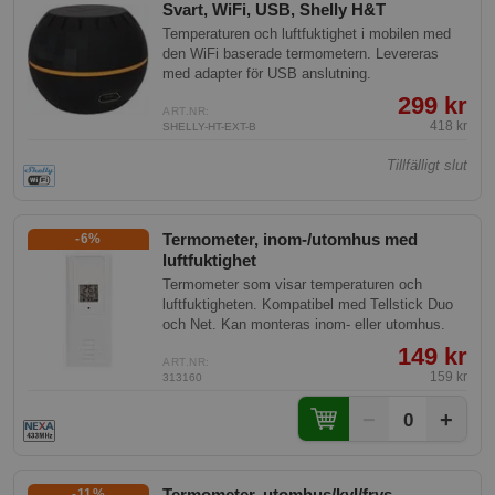
Svart, WiFi, USB, Shelly H&T
Temperaturen och luftfuktighet i mobilen med
den WiFi baserade termometern. Levereras
med adapter för USB anslutning.
299 kr
ART.NR:
418 kr
SHELLY-HT-EXT-B
Tillfälligt slut
Termometer, inom-/utomhus med
-6%
luftfuktighet
Termometer som visar temperaturen och
luftfuktigheten. Kompatibel med Tellstick Duo
och Net. Kan monteras inom- eller utomhus.
149 kr
ART.NR:
159 kr
313160
−
+
0
Termometer, utomhus/kyl/frys
-11%