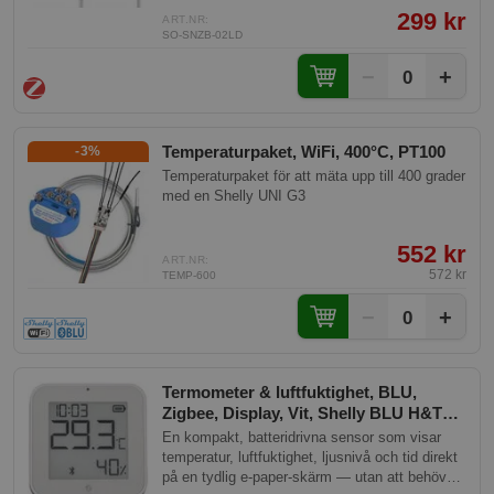
inklusive vätskor och slutna utrymmen. Med
299 kr
starka funktioner och smart integration är detta
ART.NR:
SO-SNZB-02LD
verktyg perfekt för både hem- och industriella
applikationer.
−
+
0
Temperaturpaket, WiFi, 400°C, PT100
-3%
Temperaturpaket för att mäta upp till 400 grader
med en Shelly UNI G3
552 kr
ART.NR:
572 kr
TEMP-600
−
+
0
Termometer & luftfuktighet, BLU,
Zigbee, Display, Vit, Shelly BLU H&T
Display ZB White
En kompakt, batteridrivna sensor som visar
temperatur, luftfuktighet, ljusnivå och tid direkt
på en tydlig e-paper-skärm — utan att behöva