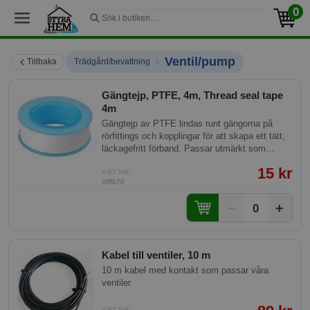
0
›
Ventil/pump
Tillbaka
Trädgård/bevattning
Gängtejp, PTFE, 4m, Thread seal tape
4m
Gängtejp av PTFE lindas runt gängorna på
rörfittings och kopplingar för att skapa ett tätt,
läckagefritt förband. Passar utmärkt som
tillbehör i bevattningssystem och
15 kr
trädgårdsinstallationer där gängade kopplingar
ART.NR:
GR070
behöver tätning. Enkel att använda — linda
bara tejpen runt gängorna innan du skruvar ihop
−
+
0
kopplingen.
Kabel till ventiler, 10 m
10 m kabel med kontakt som passar våra
ventiler
ART.NR: