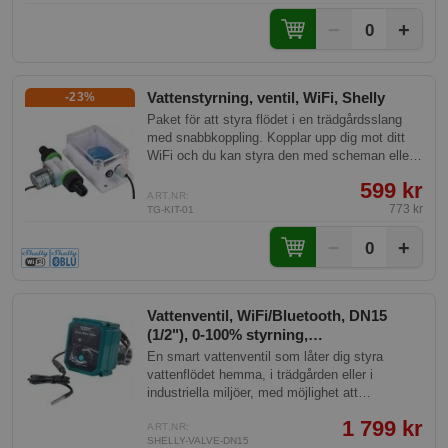
−
+
0
Vattenstyrning, ventil, WiFi, Shelly
-23%
Paket för att styra flödet i en trädgårdsslang
med snabbkoppling. Kopplar upp dig mot ditt
WiFi och du kan styra den med scheman eller
koppla till en kontroller för mer avancerad
599 kr
styrning.
ART.NR:
773 kr
TG-KIT-01
−
+
0
Vattenventil, WiFi/Bluetooth, DN15
(1/2"), 0-100% styrning,
temperaturkontroll, FrankEver Smart
En smart vattenventil som låter dig styra
Water Valve
vattenflödet hemma, i trädgården eller i
industriella miljöer, med möjlighet att
automatisera bevattning, förhindra läckor och
1 799 kr
optimera vattenanvändningen. Du kan
ART.NR:
SHELLY-VALVE-DN15
automatiskt stänga av vattenförsörjningen när