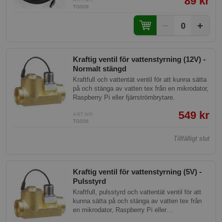
89 kr
TG009
−
+
0
Kraftig ventil för vattenstyrning (12V) -
Normalt stängd
Kraftfull och vattentät ventil för att kunna sätta
på och stänga av vatten tex från en mikrodator,
Raspberry Pi eller fjärrströmbrytare.
549 kr
ART.NR:
TG006
Tillfälligt slut
Kraftig ventil för vattenstyrning (5V) -
Pulsstyrd
Kraftfull, pulsstyrd och vattentät ventil för att
kunna sätta på och stänga av vatten tex från
en mikrodator, Raspberry Pi eller
fjärrströmbrytare.