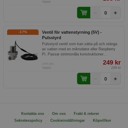
TG007
−
+
0
Ventil för vattenstyrning (5V) -
-17%
Pulsstyrd
Pulsstyrd ventil som kan sätta på och stänga
av vatten med en mikrodator eller Raspberry
Pi. Passar strömsnåla konstruktioner
(batteridriven).
249 kr
ART.NR:
299 kr
TG001
−
+
0
Kontakta oss
Om oss
Frakt & returer
Sekretesspolicy
Cookieinställningar
Köpvillkor