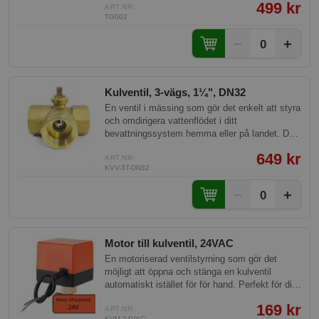
499 kr
ART.NR:
TG002
−
+
0
Kulventil, 3-vägs, 1¼", DN32
En ventil i mässing som gör det enkelt att styra
och omdirigera vattenflödet i ditt
bevattningssystem hemma eller på landet. Du
kan växla vatten mellan två olika anslutningar
649 kr
genom att ansluta en separat motor (12V, 24V
ART.NR:
KVV-3T-DN32
eller 230V). Perfekt för automatisk bevattning
eller större vattenledningssystem som kräver
−
+
0
centrerad styrning.
Motor till kulventil, 24VAC
En motoriserad ventilstyrning som gör det
möjligt att öppna och stänga en kulventil
automatiskt istället för för hand. Perfekt för dig
som vill kunna slå av och på vattnet i hemmet,
169 kr
på fritidshuset eller i en bevattningsanläggning
ART.NR:
KVM-24VAC