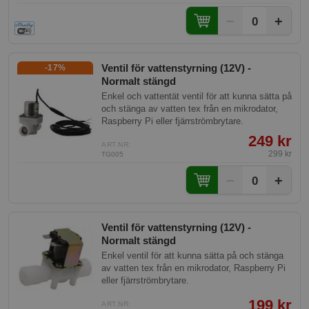
temperaturen sjunker för lågt, vilket förhindrar
−
+
0
frysning av rör och potentiella skador på
vintern. Ventilen har både WiFi och Bluetooth-
anslutning, och ingen hubb krävs.
Ventil för vattenstyrning (12V) -
-17%
Normalt stängd
Enkel och vattentät ventil för att kunna sätta på
och stänga av vatten tex från en mikrodator,
Raspberry Pi eller fjärrströmbrytare.
249 kr
ART.NR:
299 kr
TG005
−
+
0
Ventil för vattenstyrning (12V) -
Normalt stängd
Enkel ventil för att kunna sätta på och stänga
av vatten tex från en mikrodator, Raspberry Pi
eller fjärrströmbrytare.
199 kr
ART.NR: