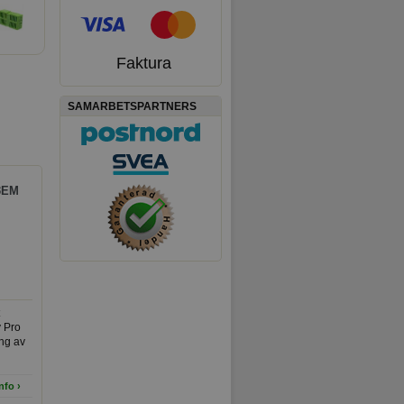
Faktura
SAMARBETSPARTNERS
 3EM
 Pro
ng av
tt
nfo ›