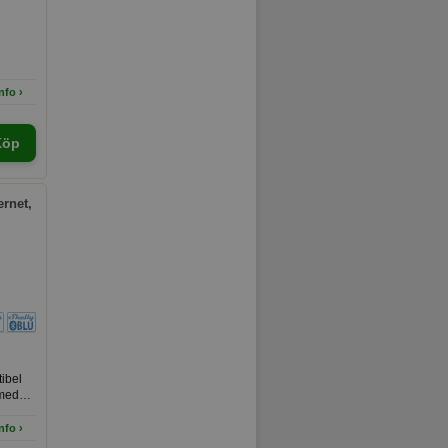
nfo ›
Köp
ernet,
ibel
 med
nfo ›