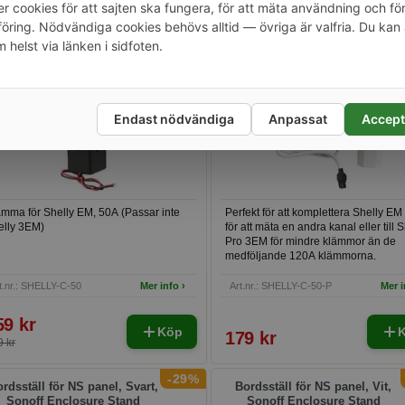
r cookies för att sajten ska fungera, för att mäta användning och fö
 111 kr
1 043 kr
ring. Nödvändiga cookies behövs alltid — övriga är valfria. Du kan 
Köp
95 kr
1 145 kr
m helst via länken i sidfoten.
-6%
50A klämma för Shelly EM Gen
50A klämma för Shelly EM
Shelly Pro 3EM
Endast nödvändiga
Anpassat
Accept
ämma för Shelly EM, 50A (Passar inte
Perfekt för att komplettera Shelly E
elly 3EM)
för att mäta en andra kanal eller till 
Pro 3EM för mindre klämmor än de
medföljande 120A klämmorna.
t.nr.: SHELLY-C-50
Mer info ›
Art.nr.: SHELLY-C-50-P
Mer i
59 kr
Köp
179 kr
 kr
-29%
rdsställ för NS panel, Svart,
Bordsställ för NS panel, Vit,
Sonoff Enclosure Stand
Sonoff Enclosure Stand