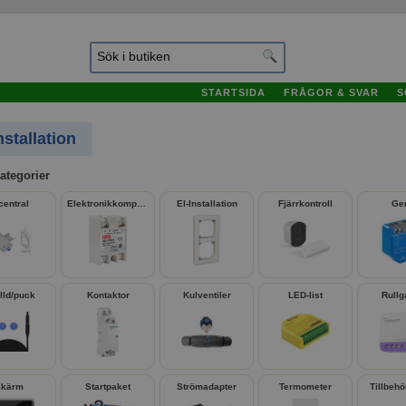
STARTSIDA
FRÅGOR & SVAR
S
nstallation
stallation
ategorier
central
Elektronikkomponenter
El-Installation
Fjärrkontroll
Ge
älld/puck
Kontaktor
Kulventiler
LED-list
Rullg
Skärm
Startpaket
Strömadapter
Termometer
Tillbeh