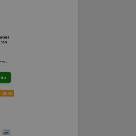
lacera
ängen
nfo ›
Köp
-20%