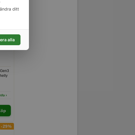
r
ändra ditt
Köp
 3 och
era alla
M Gen3
Shelly
nfo ›
Köp
-29%