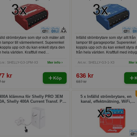
luetooth, mJS, Shelly Plus
Shelly G3 Plus 1
1PM Gen3
älld strömbrytare som styr och mäter allt
Infälld strömbrytare som styr allt från
n lampor till värmeelement. Superenkel
lampor till garageportar. Superenkel 
 koppla upp och du kan enkelt styra den
koppla upp och du kan enkelt styra 
n hela världen. Kraftfull med
från hela världen. Kraftfull med inby
ektmätning och inbyggd skriptmotor.
skriptmotor.
t.nr.: SHELLY-G3-1PM-X3
Mer info ›
Art.nr.: SHELLY-G3-1-X3
Mer i
77 kr
636 kr
Köp
 kr
687 kr
400A klämma för Shelly PRO 3EM
5 x Infälld strömbrytare, en
0A, Shelly 400A Current Transf. Pro
kanal, effektmätning, WiFi,
3EM-400
Bluetooth, mJS, Shelly Plus
1PM