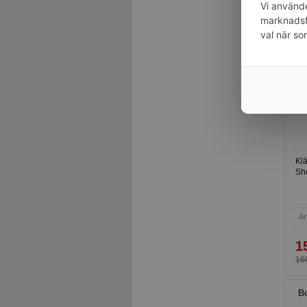
Vi använde
1
marknadsfö
1 2
val när so
Kl
Sh
Ar
1
169
Bo