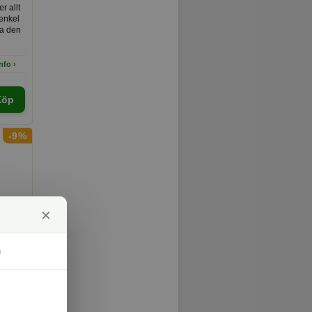
r allt
renkel
ra den
r.
nfo ›
Köp
-9%
×
m
att
den
ggd
nfo ›