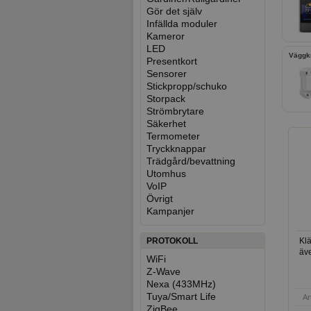
Gör det själv
Infällda moduler
Kameror
LED
Väggkn
Presentkort
Sensorer
Stickpropp/schuko
Storpack
Strömbrytare
Säkerhet
Termometer
Tryckknappar
Trädgård/bevattning
Utomhus
VoIP
Övrigt
Kampanjer
Kl
PROTOKOLL
äv
WiFi
Z-Wave
Nexa (433MHz)
Tuya/Smart Life
Ar
ZigBee