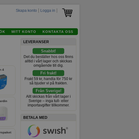
Skapa konto
Logga in
ÖK
MITT KONTO
KONTAKTA OSS
LEVERANSER
Snabbt!
Det du beställer hos oss finns
alltid i vårt lager och skickas
omgående till dig.
n 4
Fri frakt!
Frakt 59 kr, handla för 750 kr
så bjuder vi på frakten.
Från Sverige!
Allt skickas från vårt lager i
Sverige – inga tull- eller
ardin
importavgifter tillkommer.
BETALA MED
örspaket