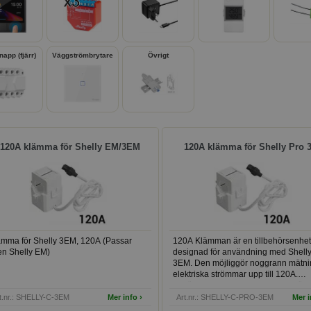
app (fjärr)
Väggströmbrytare
Övrigt
120A klämma för Shelly EM/3EM
120A klämma för Shelly Pro
ämma för Shelly 3EM, 120A (Passar
120A Klämman är en tillbehörsenhet
en Shelly EM)
designad för användning med Shelly
3EM. Den möjliggör noggrann mätni
elektriska strömmar upp till 120A.
Används som utbytesenhet eller för a
även kunna mäta nollan.
t.nr.: SHELLY-C-3EM
Mer info ›
Art.nr.: SHELLY-C-PRO-3EM
Mer i