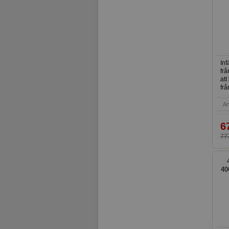
B
Inf
frå
att
frå
eff
Ar
6
777
40