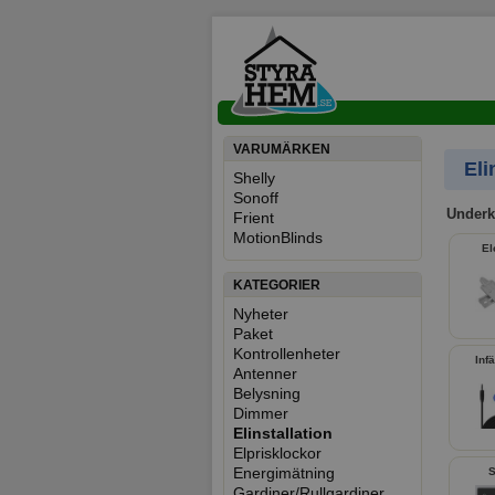
VARUMÄRKEN
Eli
Shelly
Sonoff
Elin
Underk
Frient
MotionBlinds
El
KATEGORIER
Nyheter
Paket
Kontrollenheter
Inf
Antenner
Belysning
Dimmer
Elinstallation
Elprisklockor
Energimätning
Gardiner/Rullgardiner