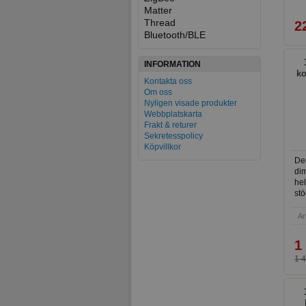
Matter
Thread
2
Bluetooth/BLE
INFORMATION
ko
Kontakta oss
Om oss
Nyligen visade produkter
Webbplatskarta
Frakt & returer
Sekretesspolicy
Köpvillkor
De
di
he
st
ass
Ar
1
1 4