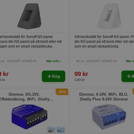
rt bordsställ för Sonoff NS panel.
Vitt bordsställ för Sonoff NS panel. P
cera din NS panel på ett bord eller vid
din NS panel på ett bord eller vid s
ngen som en smart väckarklocka.
som en smart väckarklocka.
t.nr.: SONOFF-STAND-B
Mer info ›
Art.nr.: SONOFF-STAND-W
Mer i
9 kr
99 kr
Köp
 kr
139 kr
-8%
Dimmer, 0/1-10V,
Dimmer, 0-10V, WiFi, BLU,
Effektmätning, WiFi, Shelly
Shelly Plus 0-10V Dimmer
lus G3 Dimmer 0/1-10V PM