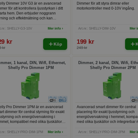
elly Dimmer 10V G3 är en avancerad
Dimmer för att styra dimrar eller
mer för att kontrollera ljusstyrkan i ditt
motorkontroller med 0-10V ingång.
arta hem. Den erbjuder noggrann
rning och effektmätning och kan
vändas med konventionella
ömbrytare. Den är kompatibel med 0-
t.nr.: SHELLY-G3-10V
Mer info ›
Art.nr.: SHELLY-DIM-10V
Mer i
V och 1-10V drivdon och enheter som
skällor, motorer och ventiler.
29 kr
199 kr
Köp
 kr
249 kr
mmer, 1 kanal, DIN, WifI, Ethernet,
Dimmer, 2 kanal, DIN, Wifi, Eth
Shelly Pro Dimmer 1PM
Shelly Pro Dimmer 2PM
elly Pro Dimmer 1PM är en avancerad
Avancerad smart dimmer för central
rt dimmer för central styrning för exakt
placering för exakt ljusstyrning och
sstyrning och energiövervakning i
energiövervakning i hemmet, kompat
met, kompatibel med olika ljuskällor
med olika ljuskällor och integrerbar
 integrerbar med olika smarta
olika smarta hemsystem.
msystem.
t.nr.: SHELLY-PRO-DIM-1PM
Mer info ›
Art.nr.: SHELLY-PRO-DIM-2PM
Mer i