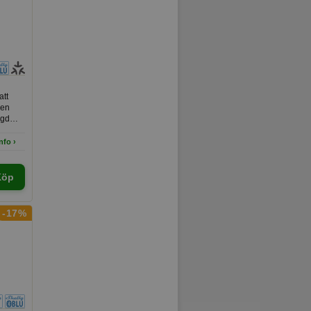
att
den
ggd
nfo ›
Köp
-17%