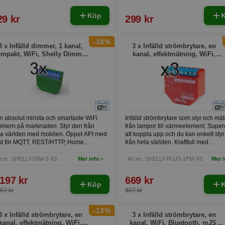
Köp
29 kr
299 kr
-18%
3 x Infälld dimmer, 1 kanal,
3 x Infälld strömbrytare, en
mpakt, WiFi, Shelly Dimmer
kanal, effektmätning, WiFi,
2
Bluetooth, mJS, Shelly Plus
1PM
n absolut minsta och smartaste WiFi
Infälld strömbrytare som styr och mäte
mmern på marknaden. Styr den från
från lampor till värmeelement. Supe
la världen med mobilen. Öppet API med
att koppla upp och du kan enkelt sty
öd för MQTT, REST/HTTP, Home
från hela världen. Kraftfull med
istant mf.
effektmätning och inbyggd skriptmoto
t.nr.: SHELLY-DIM-2-X3
Mer info ›
Art.nr.: SHELLY-PLUS-1PM-X3
Mer i
 197 kr
669 kr
Köp
67 kr
807 kr
-13%
3 x Infälld strömbrytare, en
3 x Infälld strömbrytare, en
kanal, effektmätning, WiFi,
kanal, WiFi, Bluetooth, mJS,