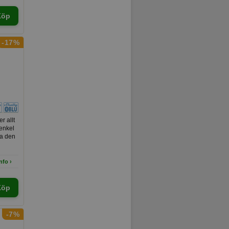
Köp
-17%
r allt
renkel
ra den
r.
nfo ›
Köp
-7%