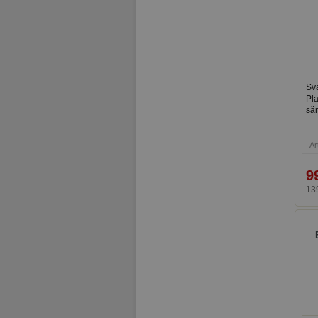
Sva
Pla
sä
Ar
9
139
P