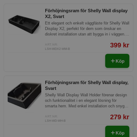
Förhöjningsram för Shelly Wall display
X2, Svart
Ett elegant och enkelt väggfäste för Shelly Wall
Display X2, perfekt för dem som önskar en
diskret installation utan att bygga in i väggen.
Med detta fäste kan du enkelt montera din
399 kr
display direkt på väggen och ansluta till 230V
ART.NR:
LSH-WDX2-WM-B
ström bakom displayen - klar för användning.
Köp
Förhöjningsram för Shelly Wall display,
Svart
Shelly Wall Display Wall Holder förenar design
och funktionalitet i en elegant lösning för
smarta hem. Med enkel installation och snygg
design, passar den perfekt in i vilken inredning
279 kr
som helst. Den erbjuder en smidig och stilren
ART.NR:
LSH-WD-WH-B
integration med dina Shelly-enheter för att
förbättra ditt hem.
Köp