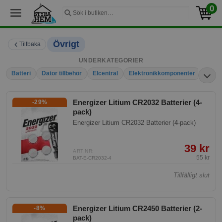
0
Övrigt
Tillbaka
UNDERKATEGORIER
Batteri
Dator tillbehör
Elcentral
Elektronikkomponenter
El-Ins
Energizer Litium CR2032 Batterier (4-
-29%
pack)
Energizer Litium CR2032 Batterier (4-pack)
39 kr
ART.NR:
55 kr
BAT-E-CR2032-4
Tillfälligt slut
Energizer Litium CR2450 Batterier (2-
-8%
pack)