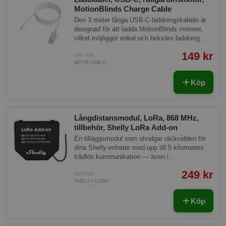
MotionBlinds Charge Cable
Den 3 meter långa USB-C-laddningskabeln är
designad för att ladda MotionBlinds motorer,
vilket möjliggör enkel och bekväm laddning
utan att behöva demontera
149 kr
fönsterbehandlingen. Kabeln säkerställer att
ART.NR:
MOTB-USB-C
motorerna förblir funktionella och kan användas
som vanligt under laddningstiden.
Köp
Långdistansmodul, LoRa, 868 MHz,
tillbehör, Shelly LoRa Add-on
En tilläggsmodul som utvidgar räckvidden för
dina Shelly-enheter med upp till 5 kilometers
trådlös kommunikation — även i
svårtillgängliga miljöer och utan WiFi-täckning.
249 kr
Modulen klickas enkelt fast på kompatibla
ART.NR:
SHELLY-LORA
Shelly-enheter och gör det möjligt att styra och
övervaka utrustning på långt håll. Passar dig
Köp
som vill automatisera belysning, pumpar eller
annan utrustning på platser där vanliga trådlösa
nätverk inte räcker till. Tänkt för mer