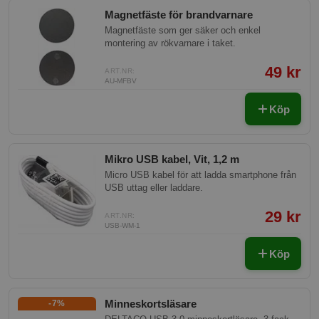
avancerade användare och installatörer —
Magnetfäste för brandvarnare
kräver att minst två enheter med add-on
används, en för att sända och en för att ta
Magnetfäste som ger säker och enkel
emot.
montering av rökvarnare i taket.
49 kr
ART.NR:
AU-MFBV
Köp
Mikro USB kabel, Vit, 1,2 m
Micro USB kabel för att ladda smartphone från
USB uttag eller laddare.
29 kr
ART.NR:
USB-WM-1
Köp
Minneskortsläsare
-7%