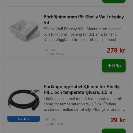
Förhöjningsram för Shelly Wall display,
Vit
Shelly Wall Display Wall Mount är en elegant
och funktionell lösning för ditt smarta hem.
Denna väggfäste är enkel att installera och
sömlöst integrerad med dina Shelly-enheter.
279 kr
Med sin minimalistiska design förenar den
ART.NR:
LSH-WD-WH-W
estetik och teknologi för att höja komforten i
ditt hem.
Köp
Förlängningskabel 3,5 mm för Shelly
PILL och temperaturgivare, 1,5 m
Förlängningskabel med 3,5 mm jack (hane till
hona) för temperaturgivare, 1,5 m. Förläng
avståndet mellan din Shelly PILL (eller annan
enhet med 3,5 mm temperaturingång) och din
29 kr
NYHET
DS18B20-givare - sätt givaren där den behövs
ART.NR:
PILL-EXT-1M5
medan styrenheten sitter kvar på en torr,
lättåtkomlig plats. Plug-and-play, ingen lödning.