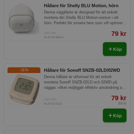
Hållare för Shelly BLU Motion, hörn
Denna väggfäste är designad för att enkelt
montera din Shelly BLU Motion-sensor i ett
hörn. Perfekt för smarta hem som vill optimera
detektering av rörelser och maximera
79 kr
effektivitetsområdet. Denna hållare är både
ART.NR:
HLD-SH-BM-H
robust och diskret, vilket ger ett osynligt
montage och säkerställer att sensorn fungerar
Köp
optimalt.
Hållare för Sonoff SNZB-02LD/02WD
-11%
Denna hållare är utformad för att enkelt
montera Sonoff SNZB-02LD och 02WD på
väggar, vilket möjliggör effektiv användning av
dessa smarta sensorer. Med ett robust och
79 kr
stilrent design, säkerställer hållaren en fast
ART.NR:
installation samt enkel åtkomst och underhåll.
89 kr
HLD-SO-02D
Köp