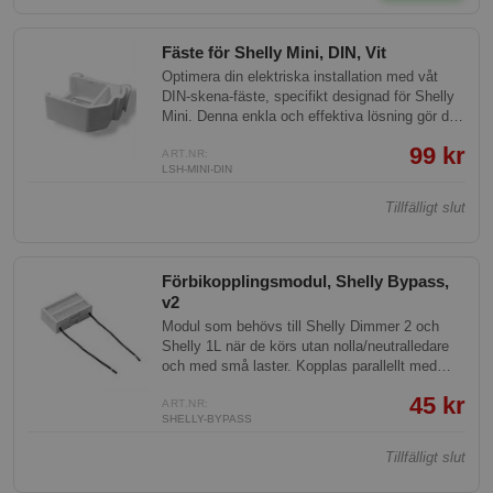
Fäste för Shelly Mini, DIN, Vit
Optimera din elektriska installation med våt
DIN-skena-fäste, specifikt designad för Shelly
Mini. Denna enkla och effektiva lösning gör det
möjligt att integrera din Shelly Mini-enhet på en
99 kr
DIN-skena, vilket skapar en organiserad och
ART.NR:
LSH-MINI-DIN
åtkomlig uppsättning i din elcentral.
Användningen sker helt på egen risk då
Tillfälligt slut
produkten inte är certifierad som
installationsmaterial.
Förbikopplingsmodul, Shelly Bypass,
v2
Modul som behövs till Shelly Dimmer 2 och
Shelly 1L när de körs utan nolla/neutralledare
och med små laster. Kopplas parallellt med
lasten så att enheterna får tillräcklig ström.
45 kr
ART.NR:
SHELLY-BYPASS
Tillfälligt slut