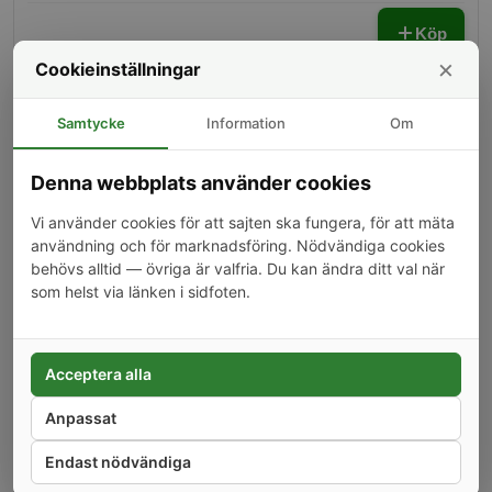
lättåtkomlig plats. Plug-and-play, ingen lödning.
Köp
×
Cookieinställningar
Förlängningskabel för klämmor Shelly
Samtycke
Information
Om
Pro 3EM, 1m
Förlängningskabel, 1m, för klämmor till Shelly
Pro 3EM.
Denna webbplats använder cookies
129 kr
ART.NR:
Vi använder cookies för att sajten ska fungera, för att mäta
SHELLY-C-EXT
användning och för marknadsföring. Nödvändiga cookies
behövs alltid — övriga är valfria. Du kan ändra ditt val när
Köp
som helst via länken i sidfoten.
Förlängningskabel för klämmor, Shelly
3EM
Acceptera alla
Förlängningskabel, 1m, för Shelly 3EM.
Anpassat
129 kr
ART.NR:
SHELLY-C-EXT-2
Endast nödvändiga