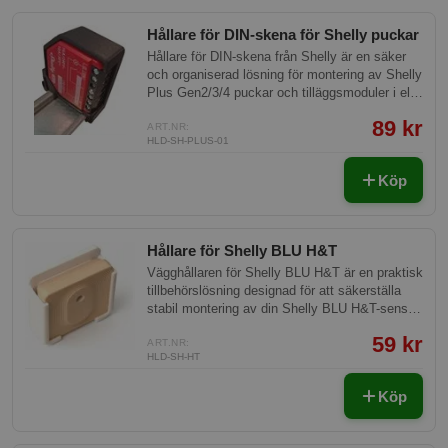
Hållare för DIN-skena för Shelly puckar
Hållare för DIN-skena från Shelly är en säker
och organiserad lösning för montering av Shelly
Plus Gen2/3/4 puckar och tilläggsmoduler i el-
centraler. Tillverkad av PETG V0-filament
89 kr
garanterar den hög brandsäkerhet enligt UL94
ART.NR:
HLD-SH-PLUS-01
V0-standard och är idealisk för både
professionella och DIY-projekt.
Köp
Hållare för Shelly BLU H&T
Vägghållaren för Shelly BLU H&T är en praktisk
tillbehörslösning designad för att säkerställa
stabil montering av din Shelly BLU H&T-sensor
på väggen. Med denna hållare kan du enkelt
59 kr
placera sensorn för optimal mätning av
ART.NR:
HLD-SH-HT
temperatur och luftfuktighet i olika miljöer.
Köp