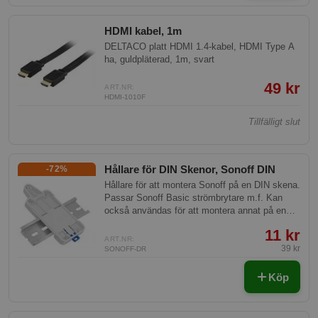
HDMI kabel, 1m
DELTACO platt HDMI 1.4-kabel, HDMI Type A
ha, guldpläterad, 1m, svart
49 kr
ART.NR:
HDMI-1010F
Tillfälligt slut
Hållare för DIN Skenor, Sonoff DIN
-72%
Hållare för att montera Sonoff på en DIN skena.
Passar Sonoff Basic strömbrytare m.f. Kan
också användas för att montera annat på en
DIN-skena, genom att borra egna hål i den som
11 kr
passar produkten.
ART.NR:
39 kr
SONOFF-DR
Köp