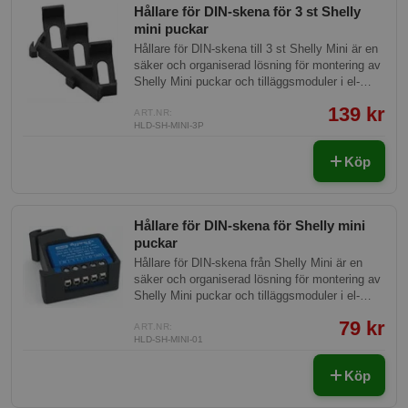
Hållare för DIN-skena för 3 st Shelly
mini puckar
Hållare för DIN-skena till 3 st Shelly Mini är en
säker och organiserad lösning för montering av
Shelly Mini puckar och tilläggsmoduler i el-
centraler.
139 kr
ART.NR:
HLD-SH-MINI-3P
Köp
Hållare för DIN-skena för Shelly mini
puckar
Hållare för DIN-skena från Shelly Mini är en
säker och organiserad lösning för montering av
Shelly Mini puckar och tilläggsmoduler i el-
centraler. Tillverkad av PETG V0-filament
79 kr
garanterar den hög brandsäkerhet enligt UL94
ART.NR:
HLD-SH-MINI-01
V0-standard och är idealisk för både
professionella och DIY-projekt.
Köp