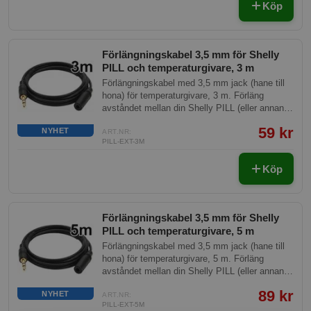
Köp
Förlängningskabel 3,5 mm för Shelly
PILL och temperaturgivare, 3 m
Förlängningskabel med 3,5 mm jack (hane till
hona) för temperaturgivare, 3 m. Förläng
avståndet mellan din Shelly PILL (eller annan
enhet med 3,5 mm temperaturingång) och din
59 kr
NYHET
DS18B20-givare - sätt givaren där den behövs
ART.NR:
PILL-EXT-3M
medan styrenheten sitter kvar på en torr,
lättåtkomlig plats. Plug-and-play, ingen lödning.
Köp
Förlängningskabel 3,5 mm för Shelly
PILL och temperaturgivare, 5 m
Förlängningskabel med 3,5 mm jack (hane till
hona) för temperaturgivare, 5 m. Förläng
avståndet mellan din Shelly PILL (eller annan
enhet med 3,5 mm temperaturingång) och din
89 kr
NYHET
DS18B20-givare - sätt givaren där den behövs
ART.NR:
PILL-EXT-5M
medan styrenheten sitter kvar på en torr,