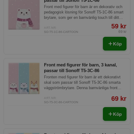
passar till Sonoff T5-1C-86
Front med figurer för barn är en dekorativ och
pedagogisk lösning för Sonoff T5-1C-86 smart
brytare, som ger en barnvänlig touch till ditt
smarta hem. Perfekt för att underlätta
59 kr
inlärningen om teknik på ett lekfullt sätt.
ART.NR:
69 kr
SO-T5-1C-86-CARTOON
Köp
Front med figurer för barn, 3 kanal,
passar till Sonoff T5-3C-86
Fronten med figurer för barn är ett dekorativt
skal som passar till Sonoff T5-3C-86 smarta
väggströmbrytare. Denna barnvänliga front
tillför ett lekfullt och färgglatt element till
69 kr
barnrummet, utan att kompromissa med
ART.NR:
SO-T5-3C-86-CARTOON
funktionaliteten hos strömbrytaren.
Köp