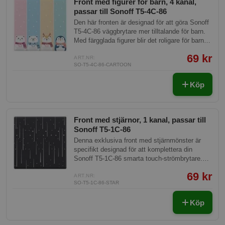
Front med figurer för barn, 4 kanal,
passar till Sonoff T5-4C-86
Den här fronten är designad för att göra Sonoff
T5-4C-86 väggbrytare mer tilltalande för barn.
Med färgglada figurer blir det roligare för barnen
att använda smarta hem-enheter, vilket främjar
69 kr
en tidig förståelse för teknologi och skapar en
ART.NR:
SO-T5-4C-86-CARTOON
lekfull atmosfär.
Köp
Front med stjärnor, 1 kanal, passar till
Sonoff T5-1C-86
Denna exklusiva front med stjärnmönster är
specifikt designad för att komplettera din
Sonoff T5-1C-86 smarta touch-strömbrytare.
Med dess unika estetik och hållbara material
69 kr
erbjuder denna front både funktionalitet och
ART.NR:
SO-T5-1C-86-STAR
elegans, vilket gör den till ett perfekt tillägg till
ditt smarta hem.
Köp