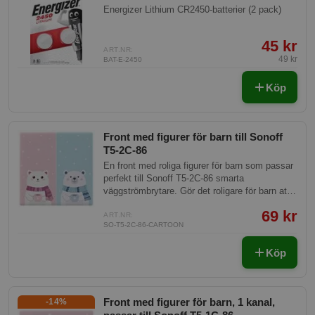
Energizer Lithium CR2450-batterier (2 pack)
45 kr
ART.NR:
49 kr
BAT-E-2450
Köp
Front med figurer för barn till Sonoff
T5-2C-86
En front med roliga figurer för barn som passar
perfekt till Sonoff T5-2C-86 smarta
väggströmbrytare. Gör det roligare för barn att
använda och interagera med smarta hem-
69 kr
enheter.
ART.NR:
SO-T5-2C-86-CARTOON
Köp
Front med figurer för barn, 1 kanal,
-14%