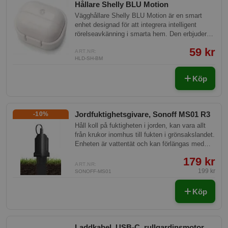
Hållare Shelly BLU Motion
Vägghållare Shelly BLU Motion är en smart
enhet designad för att integrera intelligent
rörelseavkänning i smarta hem. Den erbjuder
pålitlig övervakning och kontroll över rörelser i
59 kr
ditt hem, med enkel installation och
ART.NR:
HLD-SH-BM
funktionalitet som förbättrar
hemautomatiseringens effektivitet.
Köp
Jordfuktighetsgivare, Sonoff MS01 R3
-10%
Håll koll på fuktigheten i jorden, kan vara allt
från krukor inomhus till fukten i grönsakslandet.
Enheten är vattentät och kan förlängas med
Sonoffs förlängningskabel för givare.
179 kr
ART.NR:
199 kr
SONOFF-MS01
Köp
Laddkabel, USB-C, rullgardinsmotor,