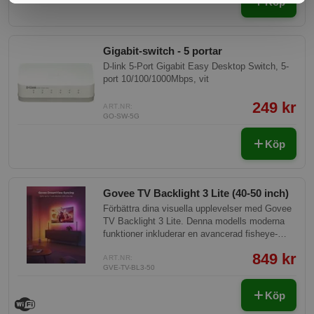
Köp
Gigabit-switch - 5 portar
D-link 5-Port Gigabit Easy Desktop Switch, 5-
port 10/100/1000Mbps, vit
249 kr
ART.NR:
GO-SW-5G
Köp
Govee TV Backlight 3 Lite (40-50 inch)
Förbättra dina visuella upplevelser med Govee
TV Backlight 3 Lite. Denna modells moderna
funktioner inkluderar en avancerad fisheye-
korrigering, borttagning av letterbox, och en
849 kr
anpassning för ultra-tunna TV-apparater.
ART.NR:
GVE-TV-BL3-50
Optimera innehållet på din skärm och upplev
förbättrad bildkvalitet som tar din visning till
Köp
nästa nivå.