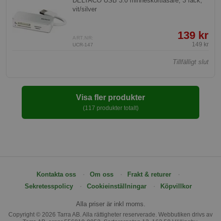
DELTACO USB 3.0 minneskortläsare, 3 fack,
vit/silver
139 kr
ART.NR:
149 kr
UCR-147
Tillfälligt slut
Visa fler produkter
(117 produkter totalt)
Kontakta oss
Om oss
Frakt & returer
Sekretesspolicy
Cookieinställningar
Köpvillkor
Alla priser är inkl moms.
Copyright © 2026 Tarra AB. Alla rättigheter reserverade. Webbutiken drivs av