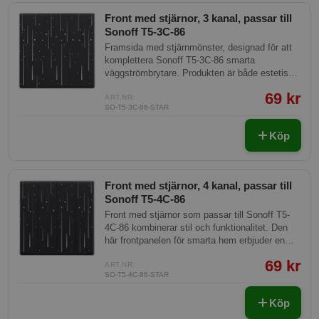
Front med stjärnor, 3 kanal, passar till
Sonoff T5-3C-86
Framsida med stjärnmönster, designad för att
komplettera Sonoff T5-3C-86 smarta
väggströmbrytare. Produkten är både estetiskt
tilltalande och funktionell, vilket gör den perfekt
69 kr
för moderna, stilrena hem som använder
ART.NR:
SO-T5-3C-86-STAR
smarta hem-teknologier.
Köp
Front med stjärnor, 4 kanal, passar till
Sonoff T5-4C-86
Front med stjärnor som passar till Sonoff T5-
4C-86 kombinerar stil och funktionalitet. Den
här frontpanelen för smarta hem erbjuder en
modern och estetiskt tilltalande lösning med
69 kr
stjärnmönster som gör din Sonoff-enhet ännu
ART.NR:
SO-T5-4C-86-STAR
mer attraktiv och passar in i de flesta
heminredningar.
Köp